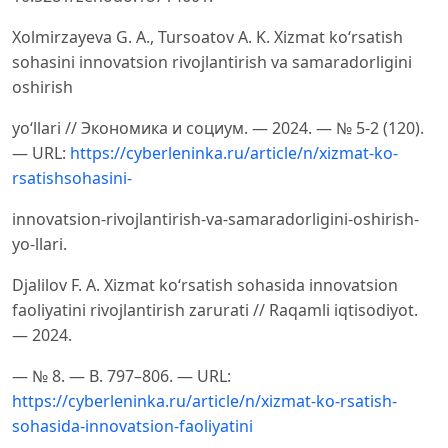
Xolmirzayeva G. A., Tursoatov A. K. Xizmat ko‘rsatish
sohasini innovatsion rivojlantirish va samaradorligini
oshirish
yo‘llari // Экономика и социум. — 2024. — № 5-2 (120).
— URL:
https://cyberleninka.ru/article/n/xizmat-ko-
rsatishsohasini-
innovatsion-rivojlantirish-va-samaradorligini-oshirish-
yo-llari.
Djalilov F. A. Xizmat ko‘rsatish sohasida innovatsion
faoliyatini rivojlantirish zarurati // Raqamli iqtisodiyot.
— 2024.
— № 8. — B. 797–806. — URL:
https://cyberleninka.ru/article/n/xizmat-ko-rsatish-
sohasida-innovatsion-faoliyatini