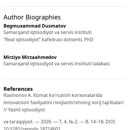
Author Biographies
Begmuxammad Dusmatov
Samarqand iqtisodiyot va servis instituti
“Real iqtisodiyot” kafedrasi dotsenti, PhD
Mirziyo Mirzaahmedov
Samarqand iqtisodiyot va servis instituti talabasi
References
Raxmonov A. Xizmat ko‘rsatish korxonalarida
innovatsion faoliyatini rivojlantirishning xorij tajribalari
// Yashil iqtisodiyot
va taraqqiyot. — 2026. — T. 4, № 2. — B. 14–18. DOI:
10.5281/zenodo.18714601.