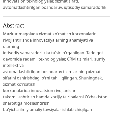
innovatsion texnologiyalar, xizmat sifati,
avtomatlashtirilgan boshqaruv, iqtisodiy samaradorlik
Abstract
Mazkur maqolada xizmat ko‘rsatish korxonalarini
rivojlantirishda innovatsiyalarning ahamiyati va
ularning
iqtisodiy samaradorlikka ta’siri o‘rganilgan. Tadqiqot
davomida raqamli texnologiyalar, CRM tizimlari, sun’iy
intellekt va
avtomatlashtirilgan boshqaruv tizimlarining xizmat
sifatini oshirishdagi o‘rni tahlil qilingan. Shuningdek,
xizmat ko‘rsatish
korxonalarida innovatsion rivojlanishni
takomillashtirish hamda xorijiy tajribalarni O‘zbekiston
sharoitiga moslashtirish
bo‘yicha ilmiy-amaliy tavsiyalar ishlab chiqilgan