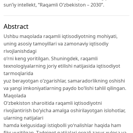
sun’iy intellekt, “Raqamli O‘zbekiston – 2030”.
Abstract
Ushbu maqolada raqamli iqtisodiyotning mohiyati,
uning asosiy tamoyillari va zamonaviy iqtisodiy
rivojlanishdagi
o‘rni keng yoritilgan. Shuningdek, raqamli
texnologiyalarning joriy etilishi natijasida iqtisodiyot
tarmoqlarida
yuz berayotgan o‘zgarishlar, samaradorlikning oshishi
va yangi imkoniyatlarning paydo bo‘lishi tahlil qilingan.
Maqolada
O‘zbekiston sharoitida raqamli iqtisodiyotni
rivojlantirish bo‘yicha amalga oshirilayotgan islohotlar,
ularning natijalari
hamda kelgusidagi istiqbolli yo‘nalishlar haqida ham
fikr yuritilgan. Tadqiqot natijalari orqali zarur xulosa va