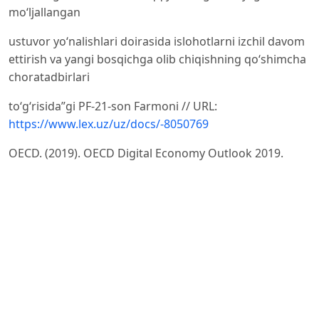
moʻljallangan
ustuvor yoʻnalishlari doirasida islohotlarni izchil davom
ettirish va yangi bosqichga olib chiqishning qoʻshimcha
choratadbirlari
toʻgʻrisida”gi PF-21-son Farmoni // URL:
https://www.lex.uz/uz/docs/-8050769
OECD. (2019). OECD Digital Economy Outlook 2019.
Paris: Organisation for Economic Co-operation and
Development.
World Bank. (2016). World Development Report 2016:
Digital Dividends. Washington, DC: World Bank Group.
https://
www.worldbank.org/en/publication/wdr2016
To‘chiyeva, S. S. (2025). Raqamli iqtisodiyot va uning