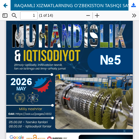
RAQAMLI XIZMATLARNING O‘ZBEKISTON TASHQI SAVDO BALANSIDAGI O‘RNI