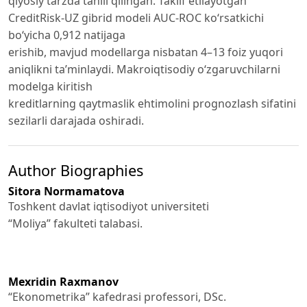
qiyosiy tarzda tahlil qilingan. Taklif etilayotgan
CreditRisk-UZ gibrid modeli AUC-ROC ko‘rsatkichi
bo‘yicha 0,912 natijaga
erishib, mavjud modellarga nisbatan 4–13 foiz yuqori
aniqlikni ta’minlaydi. Makroiqtisodiy o‘zgaruvchilarni
modelga kiritish
kreditlarning qaytmaslik ehtimolini prognozlash sifatini
sezilarli darajada oshiradi.
Author Biographies
Sitora Normamatova
Toshkent davlat iqtisodiyot universiteti
“Moliya” fakulteti talabasi.
Mexridin Raxmanov
“Ekonometrika” kafedrasi professori, DSc.