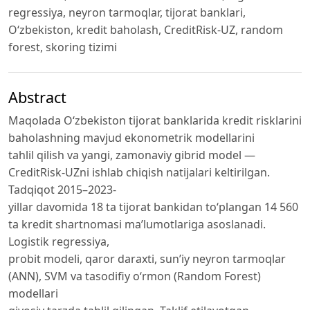
regressiya, neyron tarmoqlar, tijorat banklari,
O‘zbekiston, kredit baholash, CreditRisk-UZ, random
forest, skoring tizimi
Abstract
Maqolada O‘zbekiston tijorat banklarida kredit risklarini
baholashning mavjud ekonometrik modellarini
tahlil qilish va yangi, zamonaviy gibrid model —
CreditRisk-UZni ishlab chiqish natijalari keltirilgan.
Tadqiqot 2015–2023-
yillar davomida 18 ta tijorat bankidan to‘plangan 14 560
ta kredit shartnomasi ma’lumotlariga asoslanadi.
Logistik regressiya,
probit modeli, qaror daraxti, sun’iy neyron tarmoqlar
(ANN), SVM va tasodifiy o‘rmon (Random Forest)
modellari