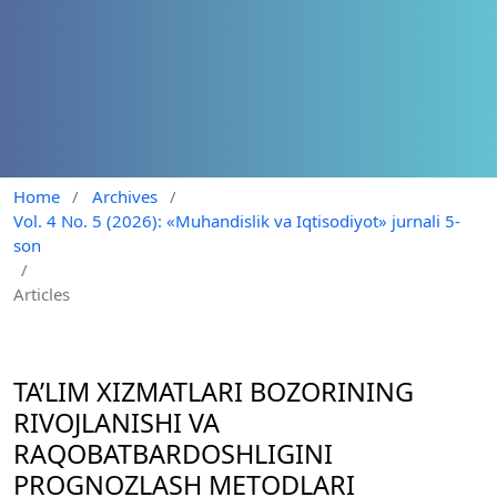
Home
/
Archives
/
Vol. 4 No. 5 (2026): «Muhandislik va Iqtisodiyot» jurnali 5-
son
/
Articles
TA’LIM XIZMATLARI BOZORINING
RIVOJLANISHI VA
RAQOBATBARDOSHLIGINI
PROGNOZLASH METODLARI