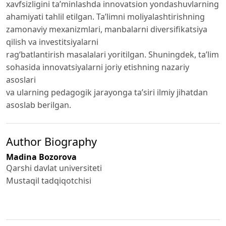
xavfsizligini ta’minlashda innovatsion yondashuvlarning
ahamiyati tahlil etilgan. Ta’limni moliyalashtirishning
zamonaviy mexanizmlari, manbalarni diversifikatsiya
qilish va investitsiyalarni
rag‘batlantirish masalalari yoritilgan. Shuningdek, ta’lim
sohasida innovatsiyalarni joriy etishning nazariy
asoslari
va ularning pedagogik jarayonga ta’siri ilmiy jihatdan
asoslab berilgan.
Author Biography
Madina Bozorova
Qarshi davlat universiteti
Mustaqil tadqiqotchisi