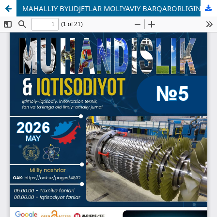
MAHALLIY BYUDJETLAR MOLIYAVIY BARQARORLIGINI TA’MINLASHDA JISMONIY SHAXSLARNING MOL-MULK VA YER SOLIQLARINI TAKOMILLASHTIRISH: EKONOMETRIK YONDASHUV