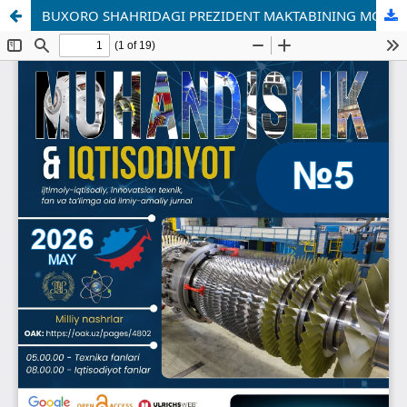
BUXORO SHAHRIDAGI PREZIDENT MAKTABINING MOLIYAVIY-IQTISODIY FAOLIYATI VA BOSHQARUV TIZIMINI TAHLIL ETISH