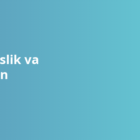
slik va
on