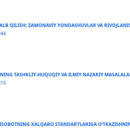
JALB QILISH: ZAMONAVIY YONDASHUVLAR VA RIVOJLANI
344
ING TASHKLIY-HUQUQIY VA ILMIY NAZARIY MASALALA
315
 HISOBOTNING XALQARO STANDARTLARIGA OʻTKAZISHN