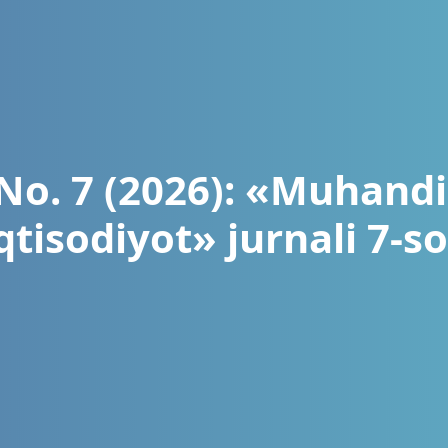
 No. 7 (2026): «Muhandi
qtisodiyot» jurnali 7-s