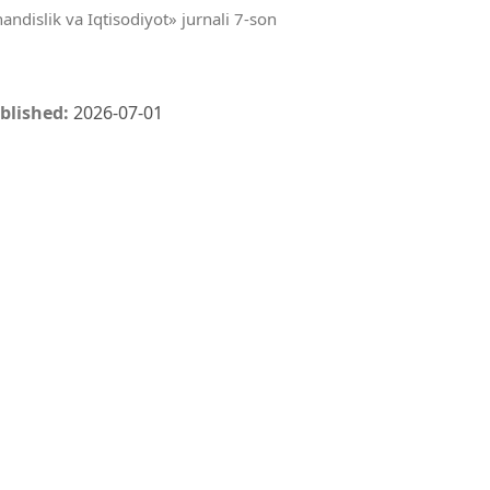
andislik va Iqtisodiyot» jurnali 7-son
blished:
2026-07-01