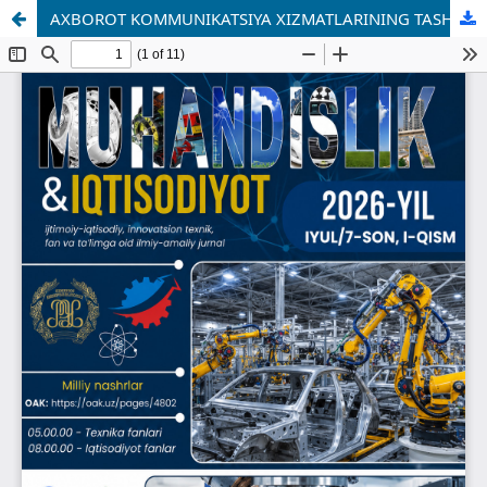
AXBOROT KOMMUNIKATSIYA XIZMATLARINING TASHKLIY-HUQUQIY VA ILMIY NAZARIY MASALALARI