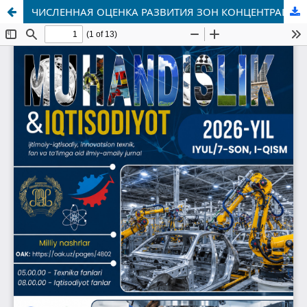
ЧИСЛЕННАЯ ОЦЕНКА РАЗВИТИЯ ЗОН КОНЦЕНТРАЦИИ НАПРЯЖЕНИЙ В МАССИВЕ ГОРНЫХ ПОРОД ПРИ ВЛИЯНИИ ПРОЦЕССОВ ДОБЫЧИ В УСЛОВИЯХ РУДНИКА «КЫЗЫЛ-АЛМА».