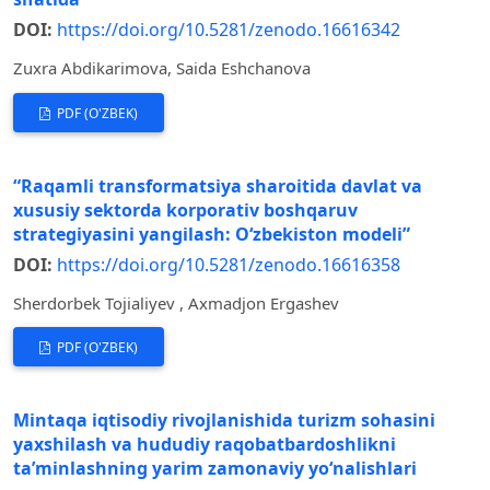
DOI:
https://doi.org/10.5281/zenodo.16616342
Zuxra Abdikarimova, Saida Eshchanova
PDF (O'ZBEK)
“Raqamli transformatsiya sharoitida davlat va
xususiy sektorda korporativ boshqaruv
strategiyasini yangilash: O‘zbekiston modeli”
DOI:
https://doi.org/10.5281/zenodo.16616358
Sherdorbek Tojialiyev , Axmadjon Ergashev
PDF (O'ZBEK)
Mintaqa iqtisodiy rivojlanishida turizm sohasini
yaxshilash va hududiy raqobatbardoshlikni
ta’minlashning yarim zamonaviy yo‘nalishlari