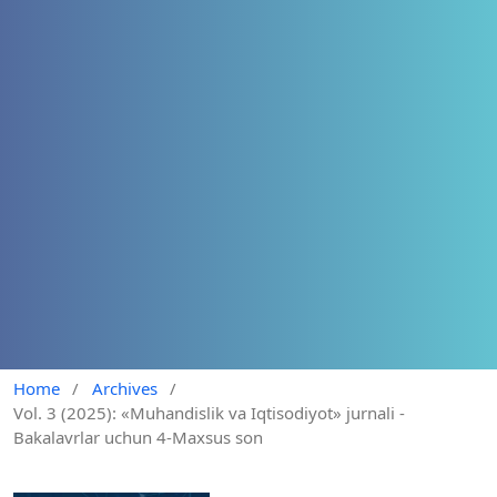
Home
/
Archives
/
Vol. 3 (2025): «Muhandislik va Iqtisodiyot» jurnali -
Bakalavrlar uchun 4-Maxsus son