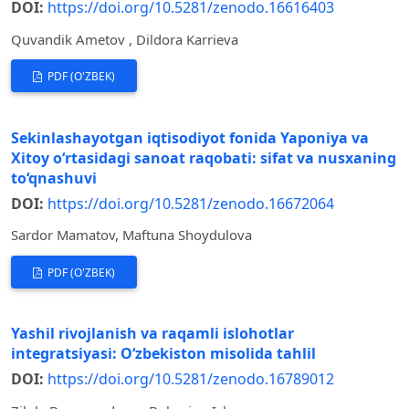
DOI:
https://doi.org/10.5281/zenodo.16616403
Quvandik Ametov , Dildora Karrieva
PDF (O'ZBEK)
Sekinlashayotgan iqtisodiyot fonida Yaponiya va
Xitoy o‘rtasidagi sanoat raqobati: sifat va nusxaning
to‘qnashuvi
DOI:
https://doi.org/10.5281/zenodo.16672064
Sardor Mamatov, Maftuna Shoydulova
PDF (O'ZBEK)
Yashil rivojlanish va raqamli islohotlar
integratsiyasi: O‘zbekiston misolida tahlil
DOI:
https://doi.org/10.5281/zenodo.16789012