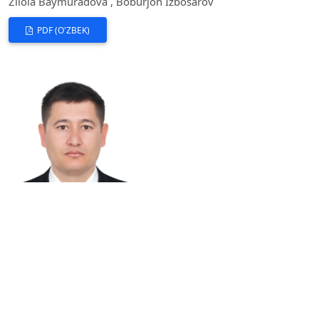
Zilola Baymuradova , Boburjon Izbosarov
PDF (O'ZBEK)
O‘zbekistonda hududlarning soliq salohiyatini
aniqlash metodologiyasini takomillashtirish (Navoiy
viloyati misolida).