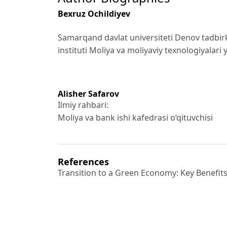
Bexruz Ochildiyev
Samarqand davlat universiteti Denov tadbir
instituti Moliya va moliyaviy texnologiyalari y
Alisher Safarov
Ilmiy rahbari:
Moliya va bank ishi kafedrasi o‘qituvchisi
References
Transition to a Green Economy: Key Benefits 
https://www.celsia.io/blogs/transition-
to-a-green-economy-key-benefits-risks-for-
A.B. Osipov, A.V. Sergeyeva (2022). Obespeche