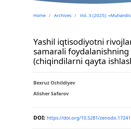
Home
/
Archives
/
Vol. 3 (2025): «Muhandisl
Yashil iqtisodiyotni rivoj
samarali foydalanishning 
(chiqindilarni qayta ishla
Bexruz Ochildiyev
Alisher Safarov
DOI:
https://doi.org/10.5281/zenodo.1724