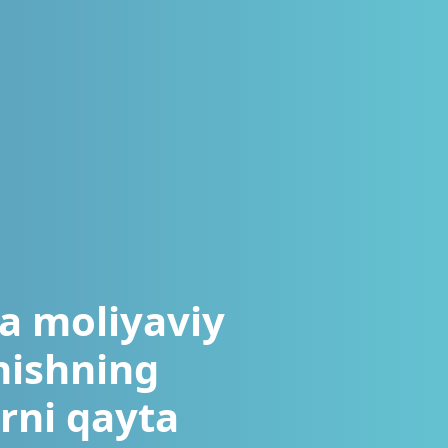
da moliyaviy
nishning
arni qayta