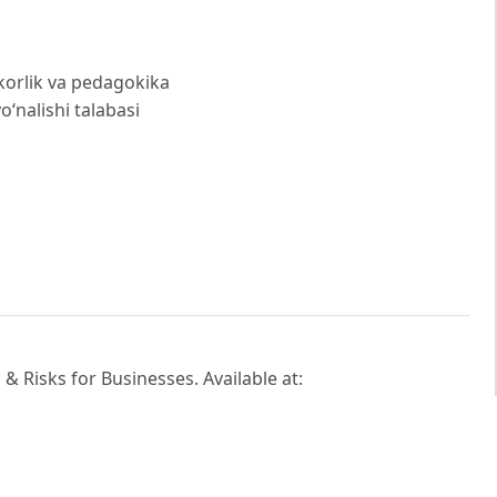
korlik va pedagokika
o‘nalishi talabasi
& Risks for Businesses. Available at:
businesses
niye ekologichnosti texnicheskix sistem pri utilizatsii