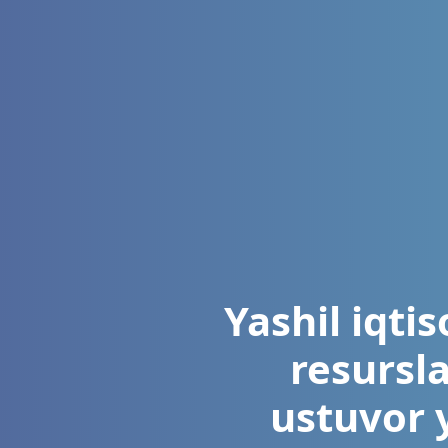
Yashil iqti
resursl
ustuvor y