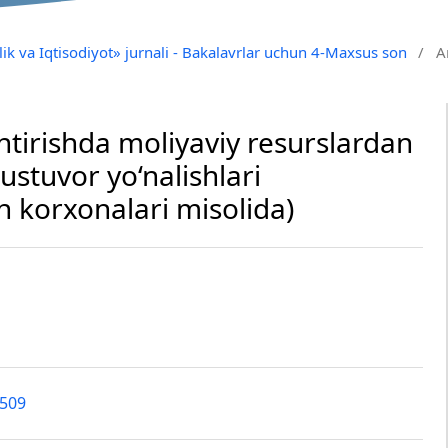
ik va Iqtisodiyot» jurnali - Bakalavrlar uchun 4-Maxsus son
/
A
lantirishda moliyaviy resurslardan
ustuvor yo‘nalishlari
sh korxonalari misolida)
1509