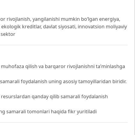
aror rivojlanish, yangilanishi mumkin bo‘lgan energiya,
 ekologik kreditlar, davlat siyosati, innovatsion moliyaviy
y sektor
 muhofaza qilish va barqaror rivojlanishni ta’minlashga
 samarali foydalanish uning asosiy tamoyillaridan biridir.
iy resurslardan qanday qilib samarali foydalanish
ng samarali tomonlari haqida fikr yuritiladi