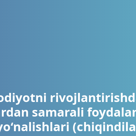
sodiyotni rivojlantirish
ardan samarali foydala
o‘nalishlari (chiqindil