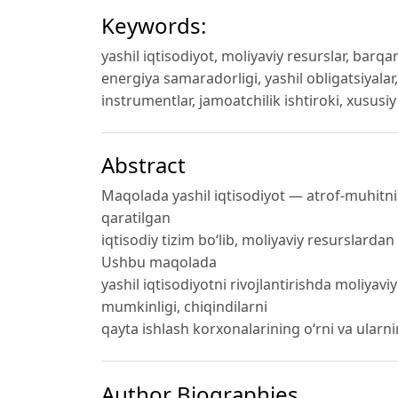
Keywords:
yashil iqtisodiyot, moliyaviy resurslar, barq
energiya samaradorligi, yashil obligatsiyalar,
instrumentlar, jamoatchilik ishtiroki, xususi
Abstract
Maqolada yashil iqtisodiyot — atrof-muhitni
qaratilgan
iqtisodiy tizim bo‘lib, moliyaviy resurslardan
Ushbu maqolada
yashil iqtisodiyotni rivojlantirishda moliyav
mumkinligi, chiqindilarni
qayta ishlash korxonalarining o‘rni va ularni
Author Biographies