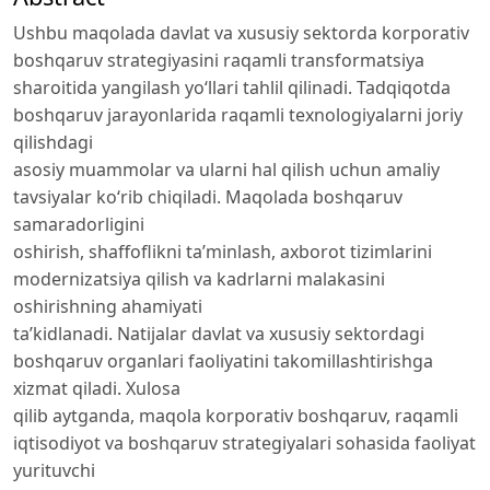
Ushbu maqolada davlat va xususiy sektorda korporativ
boshqaruv strategiyasini raqamli transformatsiya
sharoitida yangilash yo‘llari tahlil qilinadi. Tadqiqotda
boshqaruv jarayonlarida raqamli texnologiyalarni joriy
qilishdagi
asosiy muammolar va ularni hal qilish uchun amaliy
tavsiyalar ko‘rib chiqiladi. Maqolada boshqaruv
samaradorligini
oshirish, shaffoflikni ta’minlash, axborot tizimlarini
modernizatsiya qilish va kadrlarni malakasini
oshirishning ahamiyati
ta’kidlanadi. Natijalar davlat va xususiy sektordagi
boshqaruv organlari faoliyatini takomillashtirishga
xizmat qiladi. Xulosa
qilib aytganda, maqola korporativ boshqaruv, raqamli
iqtisodiyot va boshqaruv strategiyalari sohasida faoliyat
yurituvchi