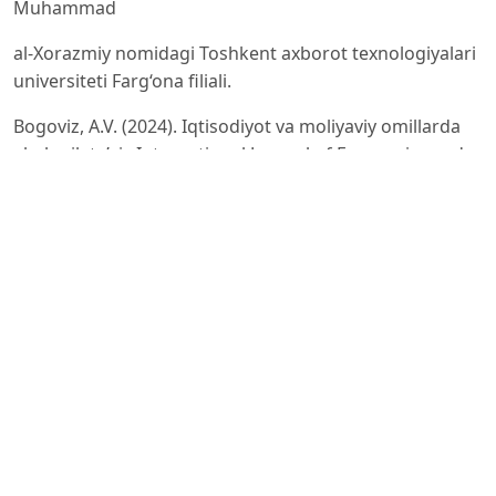
Muhammad
al-Xorazmiy nomidagi Toshkent axborot texnologiyalari
universiteti Farg‘ona filiali.
Bogoviz, A.V. (2024). Iqtisodiyot va moliyaviy omillarda
ekologik ta’sir. International Journal of Economics and
Financial
Issues.
Fishman, (2021). 3D Printing to Increase the Flexibility of
the Chemical Synthesis of Biologically Active
Molecules. PubMed.
Redaktsiya. (2021). Themed collection Editor’s Choice:
Solid-state ion conductors. RSC Journals.
Index Copernicus (2022-2024). Jurnal maqolalari.