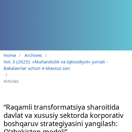
Home
/
Archives
/
Vol. 3 (2025): «Muhandislik va Iqtisodiyot» jurnali -
Bakalavrlar uchun 4-Maxsus son
/
Articles
“Raqamli transformatsiya sharoitida
davlat va xususiy sektorda korporativ
boshqaruv strategiyasini yangilash:
O‘zbekiston modeli”