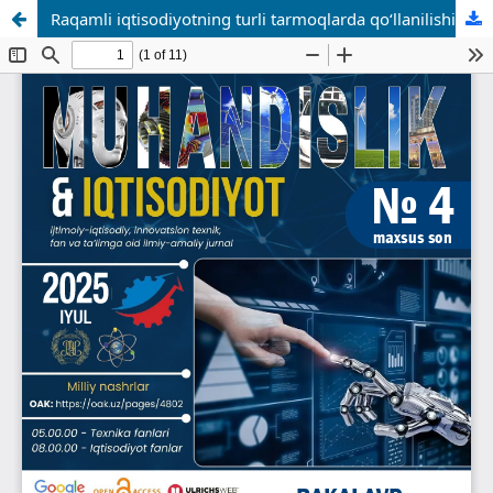
Raqamli iqtisodiyotning turli tarmoqlarda qo‘llanilishi va sanoat korxonalarini raqamlashtirishda innovatsion texnologiyalarni joriy etish