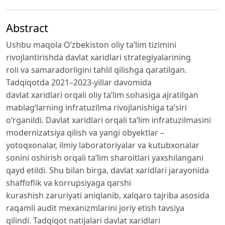
Abstract
Ushbu maqola O‘zbekiston oliy ta’lim tizimini
rivojlantirishda davlat xaridlari strategiyalarining
roli va samaradorligini tahlil qilishga qaratilgan.
Tadqiqotda 2021–2023-yillar davomida
davlat xaridlari orqali oliy ta’lim sohasiga ajratilgan
mablag‘larning infratuzilma rivojlanishiga ta’siri
o‘rganildi. Davlat xaridlari orqali ta’lim infratuzilmasini
modernizatsiya qilish va yangi obyektlar –
yotoqxonalar, ilmiy laboratoriyalar va kutubxonalar
sonini oshirish orqali ta’lim sharoitlari yaxshilangani
qayd etildi. Shu bilan birga, davlat xaridlari jarayonida
shaffoflik va korrupsiyaga qarshi
kurashish zaruriyati aniqlanib, xalqaro tajriba asosida
raqamli audit mexanizmlarini joriy etish tavsiya
qilindi. Tadqiqot natijalari davlat xaridlari