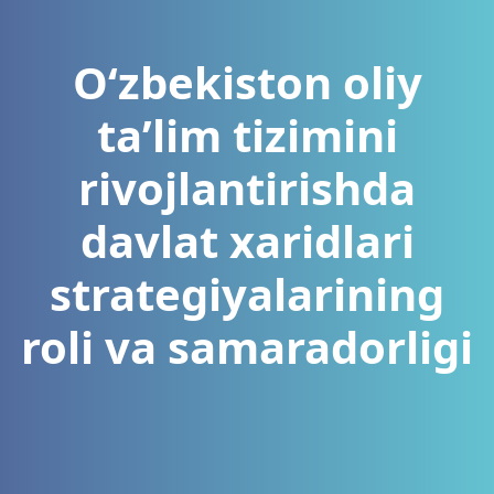
O‘zbekiston oliy
taʼlim tizimini
rivojlantirishda
davlat xaridlari
strategiyalarining
roli va samaradorligi