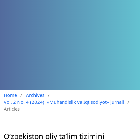
Home
/
Archives
/
Vol. 2 No. 4 (2024): «Muhandislik va Iqtisodiyot» jurnali
/
Articles
O‘zbekiston oliy taʼlim tizimini