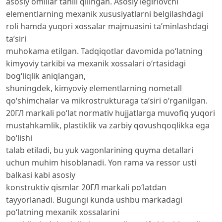
asosiy omillar tahlil qilingan. Asosiy legirlovchi
elementlarning mexanik xususiyatlarni belgilashdagi
roli hamda yuqori xossalar majmuasini ta’minlashdagi
ta’siri
muhokama etilgan. Tadqiqotlar davomida po‘latning
kimyoviy tarkibi va mexanik xossalari o‘rtasidagi
bog‘liqlik aniqlangan,
shuningdek, kimyoviy elementlarning nometall
qo‘shimchalar va mikrostrukturaga ta’siri o‘rganilgan.
20ГЛ markali po‘lat normativ hujjatlarga muvofiq yuqori
mustahkamlik, plastiklik va zarbiy qovushqoqlikka ega
bo‘lishi
talab etiladi, bu yuk vagonlarining quyma detallari
uchun muhim hisoblanadi. Yon rama va ressor usti
balkasi kabi asosiy
konstruktiv qismlar 20ГЛ markali po‘latdan
tayyorlanadi. Bugungi kunda ushbu markadagi
po‘latning mexanik xossalarini