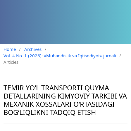
Home
/
Archives
/
Vol. 4 No. 1 (2026): «Muhandislik va Iqtisodiyot» jurnali
/
Articles
TEMIR YO‘L TRANSPORTI QUYMA
DETALLARINING KIMYOVIY TARKIBI VA
MEXANIK XOSSALARI O‘RTASIDAGI
BOG‘LIQLIKNI TADQIQ ETISH