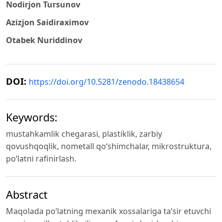
Nodirjon Tursunov
Azizjon Saidiraximov
Otabek Nuriddinov
DOI:
https://doi.org/10.5281/zenodo.18438654
Keywords:
mustahkamlik chegarasi, plastiklik, zarbiy
qovushqoqlik, nometall qo‘shimchalar, mikrostruktura,
po‘latni rafinirlash.
Abstract
Maqolada po‘latning mexanik xossalariga ta’sir etuvchi