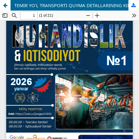
TEMIR YO‘L TRANSPORTI QUYMA DETALLARINING KIMYOVIY TARKIBI VA MEXANIK XOSSALARI O‘RTASIDAGI BOG‘LIQLIKNI TADQIQ ETISH