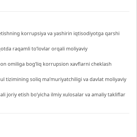
tishning korrupsiya va yashirin iqtisodiyotga qarshi
iqotda raqamli to‘lovlar orqali moliyaviy
on omiliga bog‘liq korrupsion xavflarni cheklash
ul tizimining soliq ma’muriyatchiligi va davlat moliyaviy
 joriy etish bo‘yicha ilmiy xulosalar va amaliy takliflar