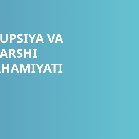
UPSIYA VA
QARSHI
AHAMIYATI