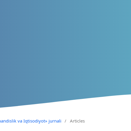
andislik va Iqtisodiyot» jurnali
/
Articles