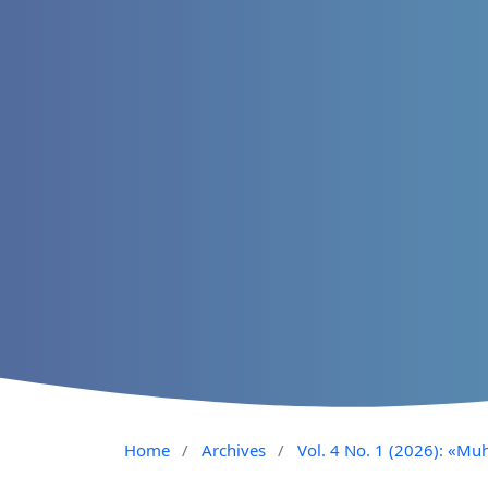
Home
/
Archives
/
Vol. 4 No. 1 (2026): «Muh