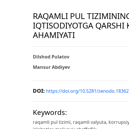
RAQAMLI PUL TIZIMININ
IQTISODIYOTGA QARSHI 
AHAMIYATI
Dilshod Pulatov
Mansur Abdiyev
DOI:
https://doi.org/10.5281/zenodo.1836
Keywords:
raqamli pul tizimi, raqamli valyuta, korrupsiy