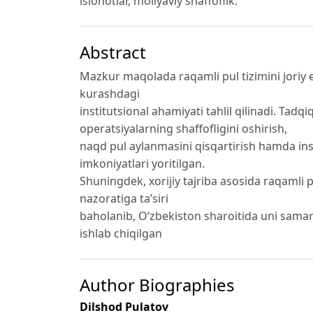
islohotlar, moliyaviy shaffoflik.
Abstract
Mazkur maqolada raqamli pul tizimini joriy e
kurashdagi
institutsional ahamiyati tahlil qilinadi. Tadq
operatsiyalarning shaffofligini oshirish,
naqd pul aylanmasini qisqartirish hamda ins
imkoniyatlari yoritilgan.
Shuningdek, xorijiy tajriba asosida raqamli p
nazoratiga ta’siri
baholanib, O‘zbekiston sharoitida uni samarali
ishlab chiqilgan
Author Biographies
Dilshod Pulatov