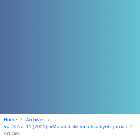
Home
/
Archives
/
Vol. 3 No. 11 (2025): «Muhandislik va Iqtisodiyot» jurnali
/
Articles