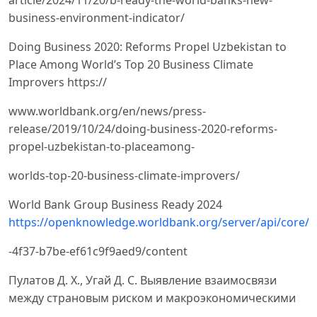
article/2024/11/20/b-ready-the-world-banks-new-
business-environment-indicator/
Doing Business 2020: Reforms Propel Uzbekistan to
Place Among World’s Top 20 Business Climate
Improvers https://
www.worldbank.org/en/news/press-
release/2019/10/24/doing-business-2020-reforms-
propel-uzbekistan-to-placeamong-
worlds-top-20-business-climate-improvers/
World Bank Group Business Ready 2024
https://openknowledge.worldbank.org/server/api/core/b
-4f37-b7be-ef61c9f9aed9/content
Пулатов Д. Х., Угай Д. С. Выявление взаимосвязи
между страновым риском и макроэкономическими