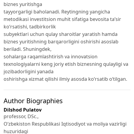
biznes yuritishga
tayyorgarligi baholanadi. Reytingning yangicha
metodikasi investitsion muhit sifatiga bevosita ta’sir
ko‘rsatishi, tadbirkorlik
subyektlari uchun qulay sharoitlar yaratish hamda
biznes yuritishning barqarorligini oshirishi asoslab
beriladi. Shuningdek,
sohalarga raqamlashtirish va innovatsion
texnologiyalarni keng joriy etish biznesning qulayligi va
jozibadorligini yanada
oshirishga xizmat qilishi ilmiy asosda ko‘rsatib o‘tilgan.
Author Biographies
Dilshod Pulatov
professor, DSc.,
O‘zbekiston Respublikasi Iqtisodiyot va moliya vazirligi
huzuridagi