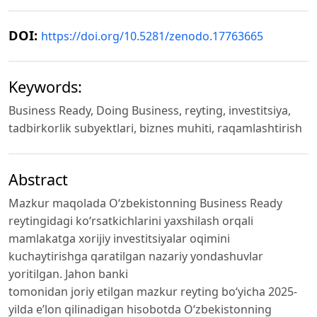
DOI:
https://doi.org/10.5281/zenodo.17763665
Keywords:
Business Ready, Doing Business, reyting, investitsiya,
tadbirkorlik subyektlari, biznes muhiti, raqamlashtirish
Abstract
Mazkur maqolada O‘zbekistonning Business Ready
reytingidagi ko‘rsatkichlarini yaxshilash orqali
mamlakatga xorijiy investitsiyalar oqimini
kuchaytirishga qaratilgan nazariy yondashuvlar
yoritilgan. Jahon banki
tomonidan joriy etilgan mazkur reyting bo‘yicha 2025-
yilda e’lon qilinadigan hisobotda O‘zbekistonning