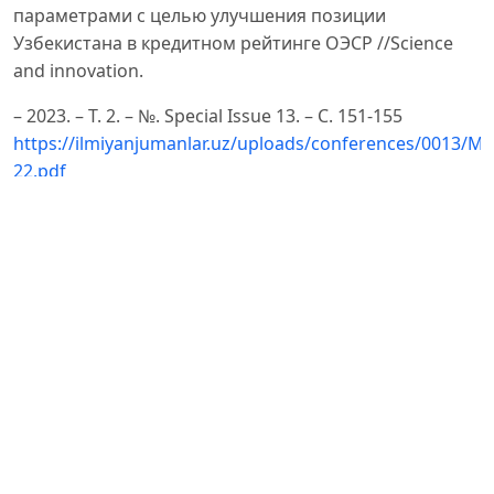
параметрами с целью улучшения позиции
Узбекистана в кредитном рейтинге ОЭСР //Science
and innovation.
– 2023. – Т. 2. – №. Special Issue 13. – С. 151-155
https://ilmiyanjumanlar.uz/uploads/conferences/0013/M-
22.pdf
E-AUKSION» электрон савдо платформаси
https://e-
auksion.uz/info?page=about-auction
Oʻzbekiston Respublikasi Prezidentining 23.01.2024-
yildagi “Tadbirkorlik subyektlarining barqarorlik
reytingini joriy
etish chora-tadbirlari toʻgʻrisida” PQ-39-son qarori
https://lex.uz/docs/6773342
Oʻzbekiston Respublikasi Vazirlar Mahkamasining 2024-
yil 30-yanvardagi 55-son qarori ilovasi bilan