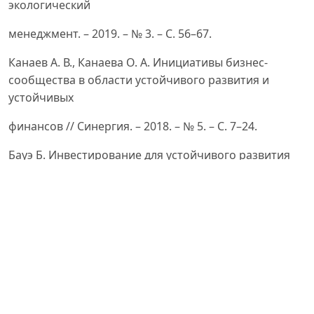
экологический
менеджмент. – 2019. – № 3. – С. 56–67.
Канаев А. В., Канаева О. А. Инициативы бизнес-
сообщества в области устойчивого развития и
устойчивых
финансов // Синергия. – 2018. – № 5. – С. 7–24.
Бауэ Б. Инвестирование для устойчивого развития
[Электронный ресурс]. – Режим доступа:
http://www.rus-tat
.
ru/stat/130POM2008_180-210_Baue.pdf
Отчёт «Устойчивое развитие» / UBS Financial Services
Inc. (UBS FS), UBS AG // CIO WM Research. – Zurich:
UBS AG, CH-8098.