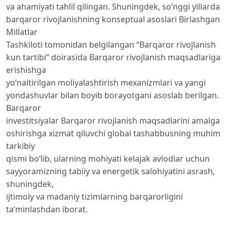
va ahamiyati tahlil qilingan. Shuningdek, so‘nggi yillarda
barqaror rivojlanishning konseptual asoslari Birlashgan
Millatlar
Tashkiloti tomonidan belgilangan “Barqaror rivojlanish
kun tartibi” doirasida Barqaror rivojlanish maqsadlariga
erishishga
yo‘naltirilgan moliyalashtirish mexanizmlari va yangi
yondashuvlar bilan boyib borayotgani asoslab berilgan.
Barqaror
investitsiyalar Barqaror rivojlanish maqsadlarini amalga
oshirishga xizmat qiluvchi global tashabbusning muhim
tarkibiy
qismi bo‘lib, ularning mohiyati kelajak avlodlar uchun
sayyoramizning tabiiy va energetik salohiyatini asrash,
shuningdek,
ijtimoiy va madaniy tizimlarning barqarorligini
ta’minlashdan iborat.