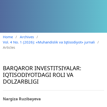
Home
/
Archives
/
Vol. 4 No. 1 (2026): «Muhandislik va Iqtisodiyot» jurnali
/
Articles
BARQAROR INVESTITSIYALAR:
IQTISODIYOTDAGI ROLI VA
DOLZARBLIGI
Nargiza Ruzibayeva