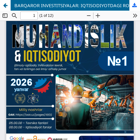
BARQAROR INVESTITSIYALAR: IQTISODIYOTDAGI ROLI VA DOLZARBLIGI