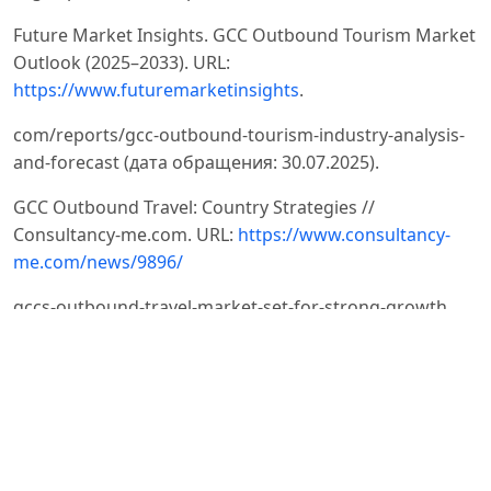
Future Market Insights. GCC Outbound Tourism Market
Outlook (2025–2033). URL:
https://www.futuremarketinsights
.
com/reports/gcc-outbound-tourism-industry-analysis-
and-forecast (дата обращения: 30.07.2025).
GCC Outbound Travel: Country Strategies //
Consultancy-me.com. URL:
https://www.consultancy-
me.com/news/9896/
gccs-outbound-travel-market-set-for-strong-growth
(дата обращения: 30.07.2025).
Saudi Arabia, UAE, Qatar, Oman, Bahrain, and Kuwait
Set to Dominate GCC Outbound Tourism, Driving
Market
Growth to Nearly USD One Hundred Thirty Billion by