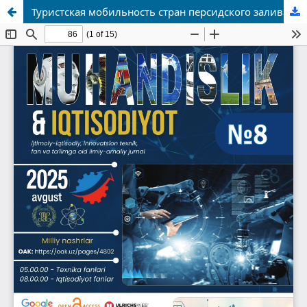
Туристская мобильность стран персидского залива как устойчивый и перспективный источник въездного туризма в Узбекистан