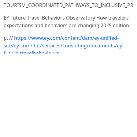
TOURISM_COORDINATED_PATHWAYS_TO_INCLUSIVE_PROS
EY Future Travel Behaviors Observatory How travelers’
expectations and behaviors are changing 2025 edition. -
р. //
https://www.ey.com/content/dam/ey-unified-
site/ey-com/it-it/services/consulting/documents/ey-
future-travelbehaviours-
-edition_eng.pdf?utm_source=chatgpt.com.
Future of Travel and Tourism: Embracing Sustainable
and Inclusive Growth BRIEFING PAPER JANUARY 2025. –
World Economic Forum. – 17 р. //
https://reports.weforum.org/docs/WEF_Future_of_Travel
Is tourism a right or a privilege? Reimagining an
industry for inclusive prosperity. Published Nov 11, 2025
· Updated Nov