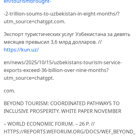
en/tourismbrought-
-2-trillion-soums-to-uzbekistan-in-eight-months/?
utm_source=chatgpt.com.
Экспорт туристических услуг Узбекистана за девять
месяцев превысил 3,6 млрд долларов. //
https://kun.uz/
en/news/2025/10/15/uzbekistans-tourism-service-
exports-exceed-36-billion-over-nine-months?
utm_source=chatgpt.
com.
BEYOND TOURISM: COORDINATED PATHWAYS TO
INCLUSIVE PROSPERITY. WHITE PAPER NOVEMBER
– WORLD ECONOMIC FORUM. – 26 Р. //
HTTPS://REPORTS.WEFORUM.ORG/DOCS/WEF_BEYOND_