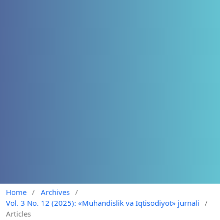
Home
/
Archives
/
Vol. 3 No. 12 (2025): «Muhandislik va Iqtisodiyot» jurnali
/
Articles