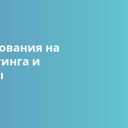
ования на
инга и
ы