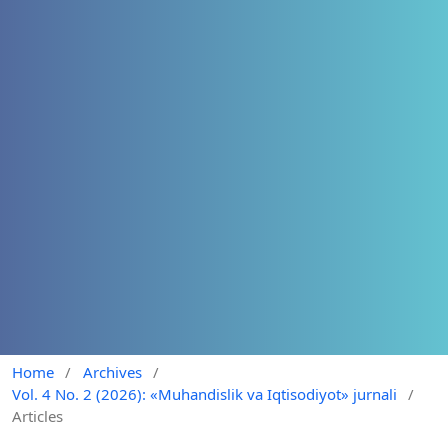
Home
/
Archives
/
Vol. 4 No. 2 (2026): «Muhandislik va Iqtisodiyot» jurnali
/
Articles