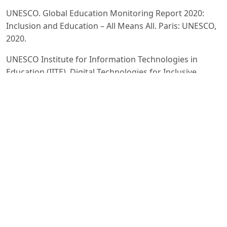
UNESCO. Global Education Monitoring Report 2020:
Inclusion and Education – All Means All. Paris: UNESCO,
2020.
UNESCO Institute for Information Technologies in
Education (IITE). Digital Technologies for Inclusive
Education:
Recommendations for Promoting an ICT-Based
Learning Environment for Resource Centres and
Schools. Available
at:
https://iite.unesco.org/publications/digital-
technologies-for-inclusive-education-
recommendations/
European Agency for Development in Special Needs
Education. Information and Communication
Technology for