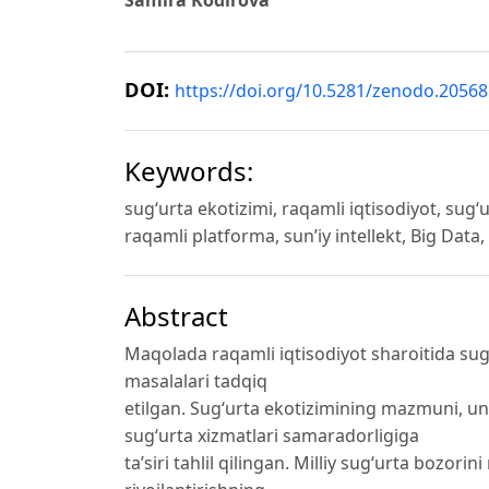
Samira Kodirova
DOI:
https://doi.org/10.5281/zenodo.2056
Keywords:
sug‘urta ekotizimi, raqamli iqtisodiyot, sug‘
raqamli platforma, sun’iy intellekt, Big Data
Abstract
Maqolada raqamli iqtisodiyot sharoitida sug‘u
masalalari tadqiq
etilgan. Sug‘urta ekotizimining mazmuni, un
sug‘urta xizmatlari samaradorligiga
ta’siri tahlil qilingan. Milliy sug‘urta bozori