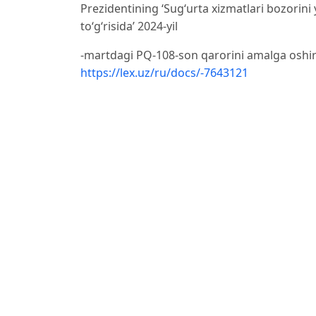
Prezidentining ‘Sug‘urta xizmatlari bozorini
to‘g‘risida’ 2024-yil
-martdagi PQ-108-son qarorini amalga oshiri
https://lex.uz/ru/docs/-7643121
O‘zbekiston Respublikasi Prezidentining 202
2030-yilgacha
mo‘ljallangan ustuvor yo‘nalishlari doirasida
olib chiqishning
qo‘shimcha chora-tadbirlari to‘g‘risida”gi F
O‘zbekiston Respublikasi Prezidentining 202
raqamlashtirish va
hayot sug‘urtasi sohasini rivojlantirish bo‘y
https://lex.uz/docs/-