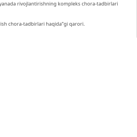
 yanada rivojlantirishning kompleks chora-tadbirlari
sh chora-tadbirlari haqida”gi qarori.
6-yil 16-fevraldagi PF-21-son “Mamlakat taraqqiyotining
 islohotlarni izchil davom ettirish va yangi bosqichga
armoni.
https://lex.uz/uz/docs/-8050769
1-yil 23-oktyabrdagi PQ-5265-son “Sug‘urta bozorini
icha qo‘shimcha chora-tadbirlar to‘g‘risida”gi Qarori.