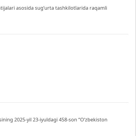
atijalari asosida sug‘urta tashkilotlarida raqamli
ning 2025-yil 23-iyuldagi 458-son “O‘zbekiston