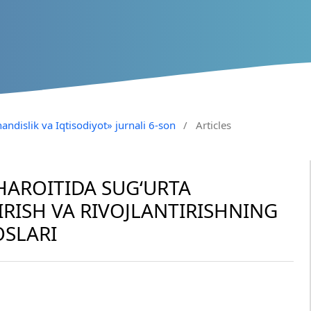
andislik va Iqtisodiyot» jurnali 6-son
/
Articles
HAROITIDA SUG‘URTA
IRISH VA RIVOJLANTIRISHNING
OSLARI