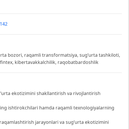
8142
urta bozori, raqamli transformatsiya, sug‘urta tashkiloti,
, fintex, kibertavakkalchilik, raqobatbardoshlik
rta ekotizimini shakllantirish va rivojlantirish
ing ishtirokchilari hamda raqamli texnologiyalarning
ni raqamlashtirish jarayonlari va sug‘urta ekotizimini