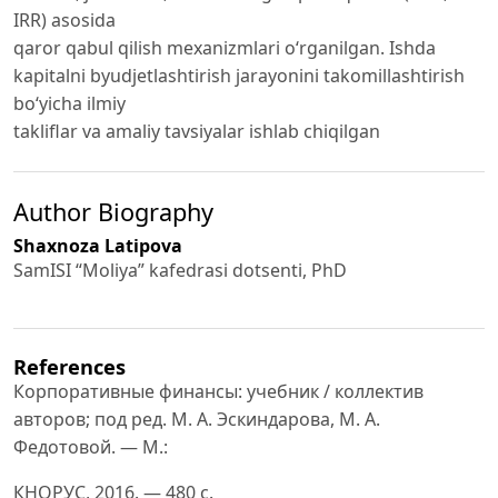
IRR) asosida
qaror qabul qilish mexanizmlari o‘rganilgan. Ishda
kapitalni byudjetlashtirish jarayonini takomillashtirish
bo‘yicha ilmiy
takliflar va amaliy tavsiyalar ishlab chiqilgan
Author Biography
Shaxnoza Latipova
SamISI “Moliya” kafedrasi dotsenti, PhD
References
Корпоративные финансы: учебник / коллектив
авторов; под ред. М. А. Эскиндарова, М. А.
Федотовой. — М.:
КНОРУС, 2016. — 480 с.