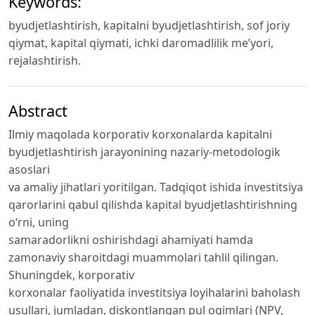
Keywords:
byudjetlashtirish, kapitalni byudjetlashtirish, sof joriy
qiymat, kapital qiymati, ichki daromadlilik me’yori,
rejalashtirish.
Abstract
Ilmiy maqolada korporativ korxonalarda kapitalni
byudjetlashtirish jarayonining nazariy-metodologik
asoslari
va amaliy jihatlari yoritilgan. Tadqiqot ishida investitsiya
qarorlarini qabul qilishda kapital byudjetlashtirishning
o‘rni, uning
samaradorlikni oshirishdagi ahamiyati hamda
zamonaviy sharoitdagi muammolari tahlil qilingan.
Shuningdek, korporativ
korxonalar faoliyatida investitsiya loyihalarini baholash
usullari, jumladan, diskontlangan pul oqimlari (NPV,