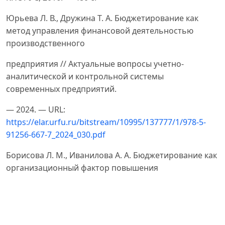
Юрьева Л. В., Дружина Т. А. Бюджетирование как
метод управления финансовой деятельностью
производственного
предприятия // Актуальные вопросы учетно-
аналитической и контрольной системы
современных предприятий.
— 2024. — URL:
https://elar.urfu.ru/bitstream/10995/137777/1/978-5-
91256-667-7_2024_030.pdf
Борисова Л. М., Иванилова А. А. Бюджетирование как
организационный фактор повышения
ресурсоэффективности на предприятии // Вестник
науки Сибири. — 2012. — № 2(3).
Peterson, P. P., & Fabozzi, F. J. Capital Budgeting: Theory