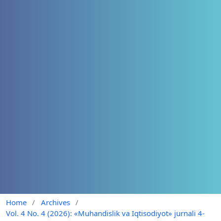
Home
/
Archives
/
Vol. 4 No. 4 (2026): «Muhandislik va Iqtisodiyot» jurnali 4-