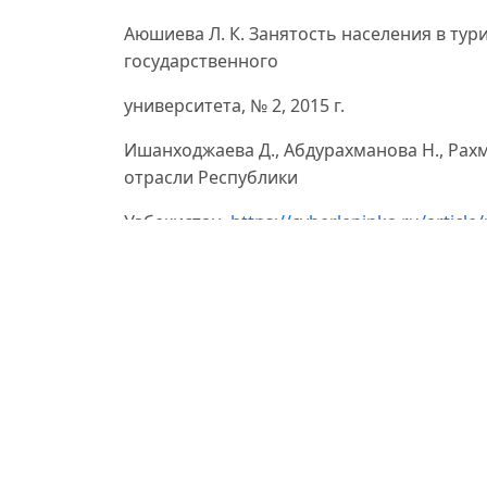
Аюшиева Л. К. Занятость населения в тур
государственного
университета, № 2, 2015 г.
Ишанходжаева Д., Абдурахманова Н., Рах
отрасли Республики
Узбекистан.
https://cyberleninka.ru/article
respubliki-uzbekistan
Boltabaev, M. R., Tukhliev, I. S., Safarov, B. 
amaliyot. Tashkent:
Fan va tekhnologiya, 6.
Tukhliev, I. S., & Abdukhamidov, S. A. (2021)
digital economy.
Central Asian Journal of Innovations on To