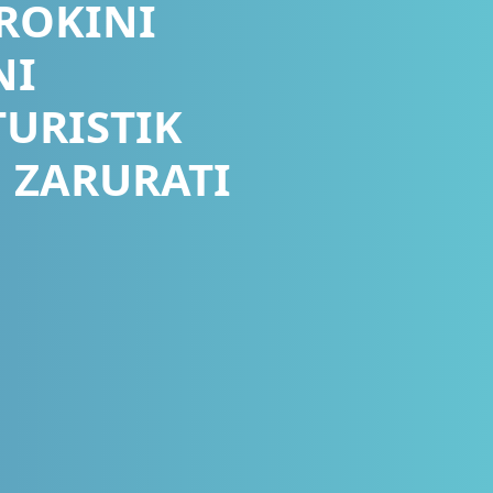
ROKINI
NI
TURISTIK
 ZARURATI