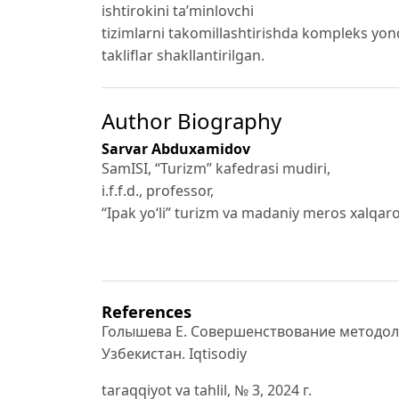
ishtirokini ta’minlovchi
tizimlarni takomillashtirishda kompleks yon
takliflar shakllantirilgan.
Author Biography
Sarvar Abduxamidov
SamISI, “Turizm” kafedrasi mudiri,
i.f.f.d., professor,
“Ipak yo‘li” turizm va madaniy meros xalqaro
References
Голышева Е. Совершенствование методоло
Узбекистан. Iqtisodiy
taraqqiyot va tahlil, № 3, 2024 г.