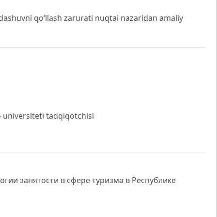
dashuvni qo‘llash zarurati nuqtai nazaridan amaliy
 universiteti tadqiqotchisi
гии занятости в сфере туризма в Республике