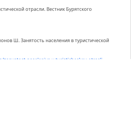
истической отрасли. Вестник Бурятского
монов Ш. Занятость населения в туристической
/n/zanyatost-naseleniya-v-turisticheskoy-otrasli-
S., & Abdurakhimov, S. A. (2018). Turizm: nazariya va
. Strategic planning processes in regional tourism in the
urism Management and Finance, 2(5), 22–27.