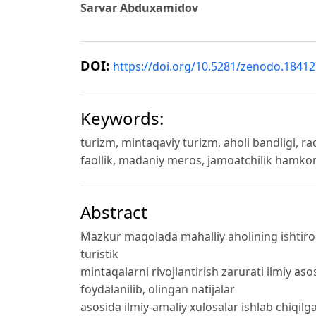
Sarvar Abduxamidov
DOI:
https://doi.org/10.5281/zenodo.1841
Keywords:
turizm, mintaqaviy turizm, aholi bandligi, r
faollik, madaniy meros, jamoatchilik hamkorl
Abstract
Mazkur maqolada mahalliy aholining ishtiroki
turistik
mintaqalarni rivojlantirish zarurati ilmiy a
foydalanilib, olingan natijalar
asosida ilmiy-amaliy xulosalar ishlab chiqil