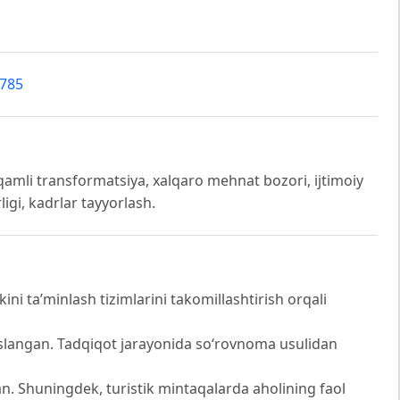
2785
aqamli transformatsiya, xalqaro mehnat bozori, ijtimoiy
igi, kadrlar tayyorlash.
ni ta’minlash tizimlarini takomillashtirish orqali
soslangan. Tadqiqot jarayonida so‘rovnoma usulidan
gan. Shuningdek, turistik mintaqalarda aholining faol