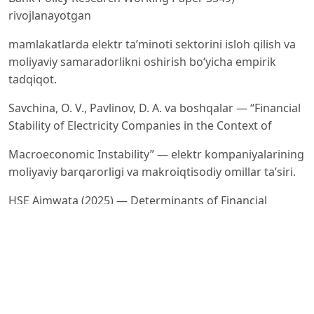
rivojlanayotgan
mamlakatlarda elektr ta’minoti sektorini isloh qilish va
moliyaviy samaradorlikni oshirish bo‘yicha empirik
tadqiqot.
Savchina, O. V., Pavlinov, D. A. va boshqalar — “Financial
Stability of Electricity Companies in the Context of
Macroeconomic Instability” — elektr kompaniyalarining
moliyaviy barqarorligi va makroiqtisodiy omillar ta’siri.
HSE Aimwata (2025) — Determinants of Financial
Performance and Sustainability in Namibia’s Electricity
Distribution
Sector — Namibiya misolida elektr taqsimot
kompaniyalarining moliyaviy barqarorligi va
samaradorlikka ta’sir etuvchi