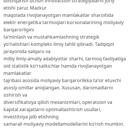
boshqarish uchun innovatsion strategiyalarni joriy
etishi zarur. Mazkur
maqolada rivojlanayotgan mamlakatlar sharoitida
elektr energetika tarmoqlari korxonalarining moliyaviy
barqarorligini
ta’minlash va mustahkamlashning strategik
yo‘nalishlari kompleks ilmiy tahlil qilinadi. Tadqiqot
jarayonida xalqaro va
milliy ilmiy-amaliy adabiyotlar sharhi, tarmoq faoliyatiga
oid statistik ko‘rsatkichlar hamda rivojlanayotgan
mamlakatlar
tajribasi asosida moliyaviy barqarorlikka ta’sir etuvchi
asosiy omillar aniqlangan. Xususan, daromadlarni
oshirish va
diversifikatsiya qilish mexanizmlari, operatsion va
kapital xarajatlarni optimallashtirish usullari,
investitsiya jalb etishning
samarali moliyaviy modellamodellarini ko‘rish mumkin.