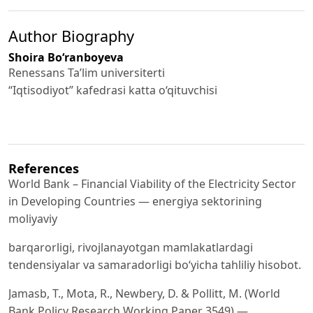
Author Biography
Shoira Bo‘ranboyeva
Renessans Ta’lim universiterti
“Iqtisodiyot” kafedrasi katta o‘qituvchisi
References
World Bank – Financial Viability of the Electricity Sector
in Developing Countries — energiya sektorining
moliyaviy
barqarorligi, rivojlanayotgan mamlakatlardagi
tendensiyalar va samaradorligi bo‘yicha tahliliy hisobot.
Jamasb, T., Mota, R., Newbery, D. & Pollitt, M. (World
Bank Policy Research Working Paper 3549) —