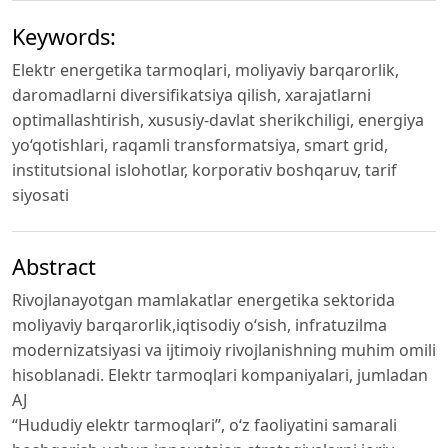
Keywords:
Elektr energetika tarmoqlari, moliyaviy barqarorlik,
daromadlarni diversifikatsiya qilish, xarajatlarni
optimallashtirish, xususiy-davlat sherikchiligi, energiya
yo‘qotishlari, raqamli transformatsiya, smart grid,
institutsional islohotlar, korporativ boshqaruv, tarif
siyosati
Abstract
Rivojlanayotgan mamlakatlar energetika sektorida
moliyaviy barqarorlik,iqtisodiy o‘sish, infratuzilma
modernizatsiyasi va ijtimoiy rivojlanishning muhim omili
hisoblanadi. Elektr tarmoqlari kompaniyalari, jumladan
AJ
“Hududiy elektr tarmoqlari”, o‘z faoliyatini samarali