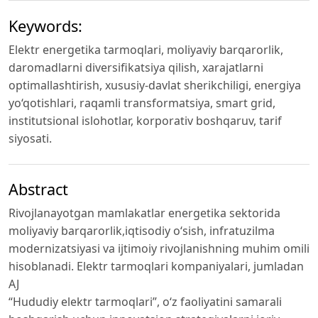
Keywords:
Elektr energetika tarmoqlari, moliyaviy barqarorlik,
daromadlarni diversifikatsiya qilish, xarajatlarni
optimallashtirish, xususiy-davlat sherikchiligi, energiya
yo‘qotishlari, raqamli transformatsiya, smart grid,
institutsional islohotlar, korporativ boshqaruv, tarif
siyosati.
Abstract
Rivojlanayotgan mamlakatlar energetika sektorida
moliyaviy barqarorlik,iqtisodiy o‘sish, infratuzilma
modernizatsiyasi va ijtimoiy rivojlanishning muhim omili
hisoblanadi. Elektr tarmoqlari kompaniyalari, jumladan
AJ
“Hududiy elektr tarmoqlari”, o‘z faoliyatini samarali