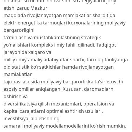
boshqarish uchun innovatsion strategiyalarni joriy
etishi zarur. Mazkur
maqolada rivojlanayotgan mamlakatlar sharoitida
elektr energetika tarmoqlari korxonalarining moliyaviy
barqarorligini
ta’minlash va mustahkamlashning strategik
yo‘nalishlari kompleks ilmiy tahlil qilinadi. Tadqiqot
jarayonida xalqaro va
milliy ilmiy-amaliy adabiyotlar sharhi, tarmoq faoliyatiga
oid statistik ko‘rsatkichlar hamda rivojlanayotgan
mamlakatlar
tajribasi asosida moliyaviy barqarorlikka ta’sir etuvchi
asosiy omillar aniqlangan. Xususan, daromadlarni
oshirish va
diversifikatsiya qilish mexanizmlari, operatsion va
kapital xarajatlarni optimallashtirish usullari,
investitsiya jalb etishning
samarali moliyaviy modellamodellarini ko‘rish mumkin.