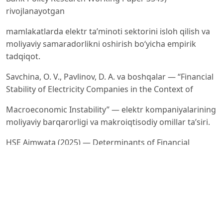
rivojlanayotgan
mamlakatlarda elektr ta’minoti sektorini isloh qilish va
moliyaviy samaradorlikni oshirish bo‘yicha empirik
tadqiqot.
Savchina, O. V., Pavlinov, D. A. va boshqalar — “Financial
Stability of Electricity Companies in the Context of
Macroeconomic Instability” — elektr kompaniyalarining
moliyaviy barqarorligi va makroiqtisodiy omillar ta’siri.
HSE Aimwata (2025) — Determinants of Financial
Performance and Sustainability in Namibia’s Electricity
Distribution
Sector — Namibiya misolida elektr taqsimot
kompaniyalarining moliyaviy barqarorligi va
samaradorlikka ta’sir etuvchi