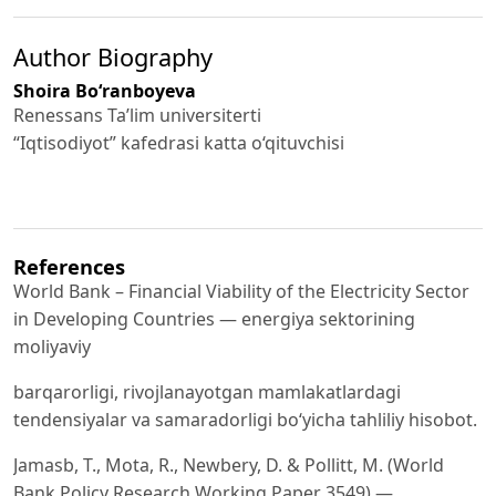
Author Biography
Shoira Bo‘ranboyeva
Renessans Ta’lim universiterti
“Iqtisodiyot” kafedrasi katta o‘qituvchisi
References
World Bank – Financial Viability of the Electricity Sector
in Developing Countries — energiya sektorining
moliyaviy
barqarorligi, rivojlanayotgan mamlakatlardagi
tendensiyalar va samaradorligi bo‘yicha tahliliy hisobot.
Jamasb, T., Mota, R., Newbery, D. & Pollitt, M. (World
Bank Policy Research Working Paper 3549) —