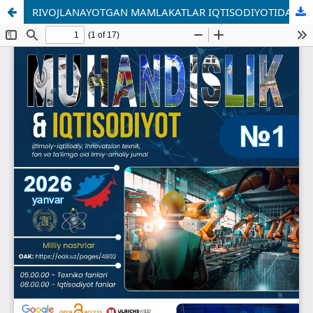
RIVOJLANAYOTGAN MAMLAKATLAR IQTISODIYOTIDA AJ “HUDUDIY ELEKTR TARMOQLARI” MOLIYAVIY BARQARORLIGINI MUSTAHKAMLASH YO‘LLARI