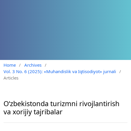
Home
/
Archives
/
Vol. 3 No. 6 (2025): «Muhandislik va Iqtisodiyot» jurnali
/
Articles
Oʻzbekistonda turizmni rivojlantirish
va xorijiy tajribalar