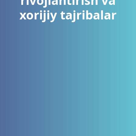
rivojlantirish va
xorijiy tajribalar