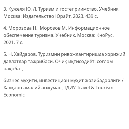
3. Кужеля Ю. Л. Туризм и гостеприимство. Учебник.
Москва: Издательство Юрайт, 2023. 439 с.
4. Морозова Н., Морозов М. Информационное
обеспечение туризма. Учебник. Москва: КноРус,
2021. 7 с.
5. Н. Хайдаров. Туризмни ривожлантиришда хорижий
давлатлар тажрибаси. Очиқ иқтисодиёт: соғлом
рақобат,
бизнес муҳити, инвестицион муҳит жозибадорлиги /
Халқаро амалий анжуман, ТДИУ Travel & Tourism
Economic
Impact 2022 world.
6. World Bank. Central Asia Tourism — A Driver for
Development. 2021, October 31. URL: