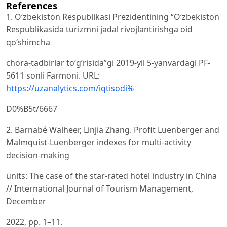
References
1. O‘zbekiston Respublikasi Prezidentining “O‘zbekiston
Respublikasida turizmni jadal rivojlantirishga oid
qo‘shimcha
chora-tadbirlar to‘g‘risida”gi 2019-yil 5-yanvardagi PF-
5611 sonli Farmoni. URL:
https://uzanalytics.com/iqtisodi%
D0%B5t/6667
2. Barnabé Walheer, Linjia Zhang. Profit Luenberger and
Malmquist-Luenberger indexes for multi-activity
decision-making
units: The case of the star-rated hotel industry in China
// International Journal of Tourism Management,
December
2022, pp. 1–11.