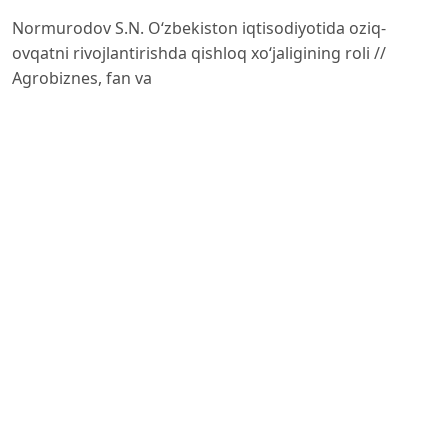
Normurodov S.N. O‘zbekiston iqtisodiyotida oziq-
ovqatni rivojlantirishda qishloq xo‘jaligining roli //
Agrobiznes, fan va
texnologiyalar: ilmiy-amaliy elektron jurnal. – 2025. – №
6. – B. 224–231. – URL:
https://agrobiznesjournal.uz/uz
Normurodov S.N., Ziyadullayev I.N., Xoliqov S.O‘.,
Abdullayev O‘.A., Dilmurodov H. F. The role of
agriculture
in Uzbekistan’s food economy // IOP Conference Series:
Earth and Environmental Science. – 2025. – Vol.
– 012028. – P. 1–10. – DOI: 10.1088/1755-
1315/1535/1/012028. – URL:
https://iopscience.iop.org/
article/10.1088/1755-1315/1535/1/012028