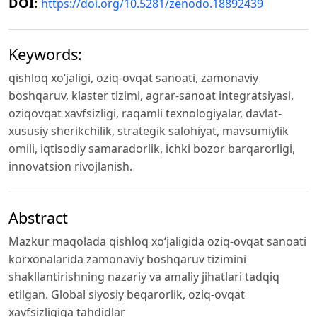
DOI:
https://doi.org/10.5281/zenodo.18892439
Keywords:
qishloq xo‘jaligi, oziq-ovqat sanoati, zamonaviy
boshqaruv, klaster tizimi, agrar-sanoat integratsiyasi,
oziqovqat xavfsizligi, raqamli texnologiyalar, davlat-
xususiy sherikchilik, strategik salohiyat, mavsumiylik
omili, iqtisodiy samaradorlik, ichki bozor barqarorligi,
innovatsion rivojlanish.
Abstract
Mazkur maqolada qishloq xo‘jaligida oziq-ovqat sanoati
korxonalarida zamonaviy boshqaruv tizimini
shakllantirishning nazariy va amaliy jihatlari tadqiq
etilgan. Global siyosiy beqarorlik, oziq-ovqat
xavfsizligiga tahdidlar