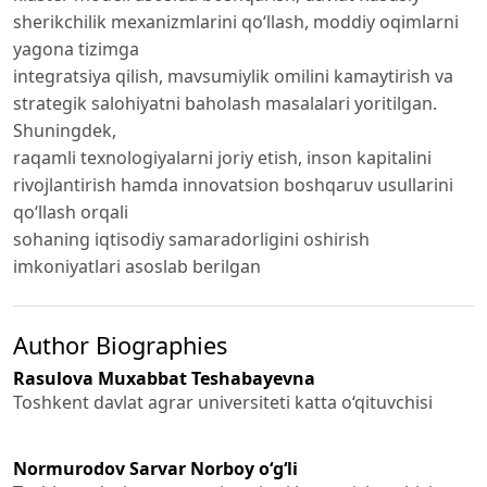
sherikchilik mexanizmlarini qo‘llash, moddiy oqimlarni
yagona tizimga
integratsiya qilish, mavsumiylik omilini kamaytirish va
strategik salohiyatni baholash masalalari yoritilgan.
Shuningdek,
raqamli texnologiyalarni joriy etish, inson kapitalini
rivojlantirish hamda innovatsion boshqaruv usullarini
qo‘llash orqali
sohaning iqtisodiy samaradorligini oshirish
imkoniyatlari asoslab berilgan
Author Biographies
Rasulova Muxabbat Teshabayevna
Toshkent davlat agrar universiteti katta o‘qituvchisi
Normurodov Sarvar Norboy o‘g‘li