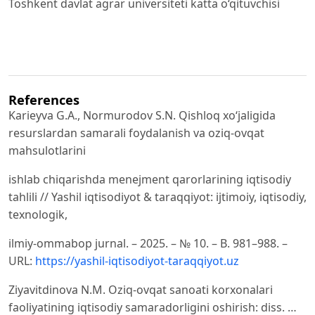
Toshkent davlat agrar universiteti katta o‘qituvchisi
References
Karieyva G.A., Normurodov S.N. Qishloq xo‘jaligida
resurslardan samarali foydalanish va oziq-ovqat
mahsulotlarini
ishlab chiqarishda menejment qarorlarining iqtisodiy
tahlili // Yashil iqtisodiyot & taraqqiyot: ijtimoiy, iqtisodiy,
texnologik,
ilmiy-ommabop jurnal. – 2025. – № 10. – B. 981–988. –
URL:
https://yashil-iqtisodiyot-taraqqiyot.uz
Ziyavitdinova N.M. Oziq-ovqat sanoati korxonalari
faoliyatining iqtisodiy samaradorligini oshirish: diss. …