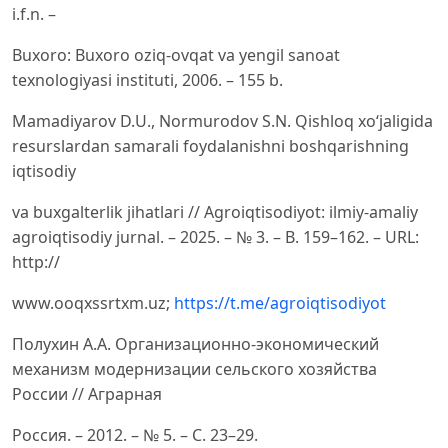
i.f.n. –
Buxoro: Buxoro oziq-ovqat va yengil sanoat
texnologiyasi instituti, 2006. – 155 b.
Mamadiyarov D.U., Normurodov S.N. Qishloq xo‘jaligida
resurslardan samarali foydalanishni boshqarishning
iqtisodiy
va buxgalterlik jihatlari // Agroiqtisodiyot: ilmiy-amaliy
agroiqtisodiy jurnal. – 2025. – № 3. – B. 159–162. – URL:
http://
www.ooqxssrtxm.uz;
https://t.me/agroiqtisodiyot
Полухин А.А. Организационно-экономический
механизм модернизации сельского хозяйства
России // Аграрная
Россия. – 2012. – № 5. – С. 23–29.