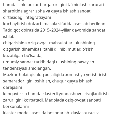
hamda ichki bozor barqarorligini ta’minlash zarurati
sharoitida agrar soha va qayta ishlash sanoati
o‘rtasidagi integratsiyani
kuchaytirish dolzarb masala sifatida asoslab berilgan.
Tadqiqot doirasida 2015–2024-yillar davomida sanoat
ishlab
chiqarishida oziq-ovqat mahsulotlari ulushining
o‘zgarish dinamikasi tahlil qilinib, mutlaq o‘sish
kuzatilgan bo‘lsa-da,
umumiy sanoat tarkibidagi ulushining pasayish
tendensiyasi aniqlangan.
Mazkur holat qishloq xo‘jaligida xomashyo yetishtirish
samaradorligini oshirish, chuqur qayta ishlash
darajasini
kengaytirish hamda klasterli yondashuvni rivojlantirish
zarurligini ko‘rsatadi. Maqolada oziq-ovqat sanoati
korxonalarini
klaster modeli asosida boshqarish, davlat-xususiy