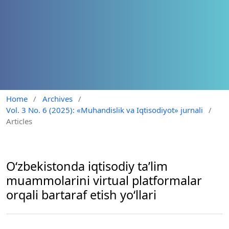
Home
/
Archives
/
Vol. 3 No. 6 (2025): «Muhandislik va Iqtisodiyot» jurnali
/
Articles
O‘zbekistonda iqtisodiy ta’lim
muammolarini virtual platformalar
orqali bartaraf etish yo‘llari