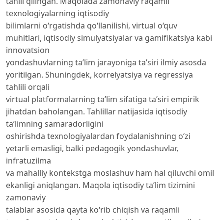
tahlil qilingan. Maqolada zamonaviy raqamli
texnologiyalarning iqtisodiy
bilimlarni o‘rgatishda qo‘llanilishi, virtual o‘quv
muhitlari, iqtisodiy simulyatsiyalar va gamifikatsiya kabi
innovatsion
yondashuvlarning ta’lim jarayoniga ta’siri ilmiy asosda
yoritilgan. Shuningdek, korrelyatsiya va regressiya
tahlili orqali
virtual platformalarning ta’lim sifatiga ta’siri empirik
jihatdan baholangan. Tahlillar natijasida iqtisodiy
ta’limning samaradorligini
oshirishda texnologiyalardan foydalanishning o‘zi
yetarli emasligi, balki pedagogik yondashuvlar,
infratuzilma
va mahalliy kontekstga moslashuv ham hal qiluvchi omil
ekanligi aniqlangan. Maqola iqtisodiy ta’lim tizimini
zamonaviy
talablar asosida qayta ko‘rib chiqish va raqamli