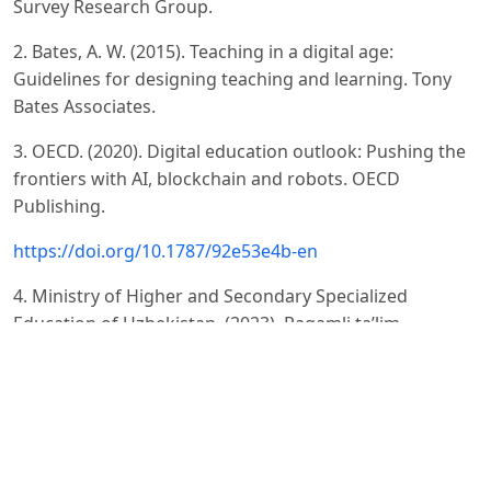
Survey Research Group.
2. Bates, A. W. (2015). Teaching in a digital age:
Guidelines for designing teaching and learning. Tony
Bates Associates.
3. OECD. (2020). Digital education outlook: Pushing the
frontiers with AI, blockchain and robots. OECD
Publishing.
https://doi.org/10.1787/92e53e4b-en
4. Ministry of Higher and Secondary Specialized
Education of Uzbekistan. (2023). Raqamli ta’lim
konsepsiyasi–2030.
Toshkent: MHSSE.
5. Sun, A., & Chen, X. (2016). Online education and its
effective practice: A research review. Journal of