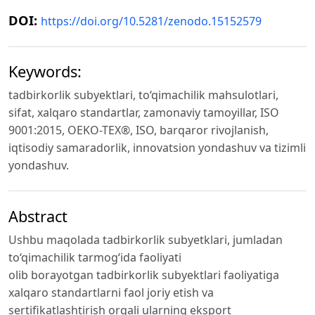
DOI:
https://doi.org/10.5281/zenodo.15152579
Keywords:
tadbirkorlik subyektlari, to‘qimachilik mahsulotlari,
sifat, xalqaro standartlar, zamonaviy tamoyillar, ISO
9001:2015, OEKO-TEX®, ISO, barqaror rivojlanish,
iqtisodiy samaradorlik, innovatsion yondashuv va tizimli
yondashuv.
Abstract
Ushbu maqolada tadbirkorlik subyetklari, jumladan
to‘qimachilik tarmog‘ida faoliyati
olib borayotgan tadbirkorlik subyektlari faoliyatiga
xalqaro standartlarni faol joriy etish va
sertifikatlashtirish orqali ularning eksport