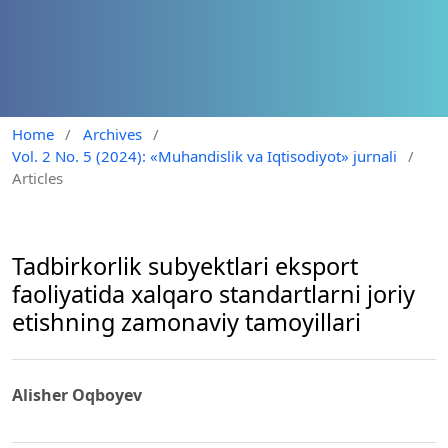
Home
/
Archives
/
Vol. 2 No. 5 (2024): «Muhandislik va Iqtisodiyot» jurnali
/
Articles
Tadbirkorlik subyektlari eksport
faoliyatida xalqaro standartlarni joriy
etishning zamonaviy tamoyillari
Alisher Oqboyev