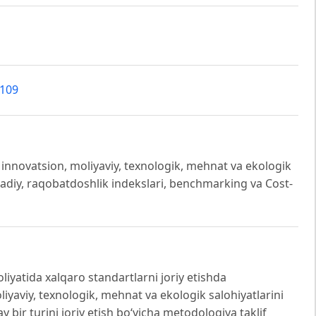
7109
, innovatsion, moliyaviy, texnologik, mehnat va ekologik
stadiy, raqobatdoshlik indekslari, benchmarking va Cost-
iyatida xalqaro standartlarni joriy etishda
liyaviy, texnologik, mehnat va ekologik salohiyatlarini
bir turini joriy etish bo‘yicha metodologiya taklif