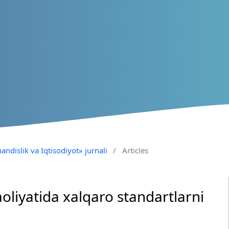
andislik va Iqtisodiyot» jurnali
/
Articles
aoliyatida xalqaro standartlarni
i