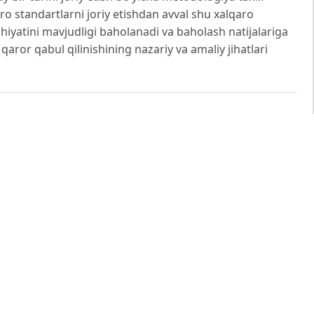
ro standartlarni joriy etishdan avval shu xalqaro
ohiyatini mavjudligi baholanadi va baholash natijalariga
 qaror qabul qilinishining nazariy va amaliy jihatlari
i