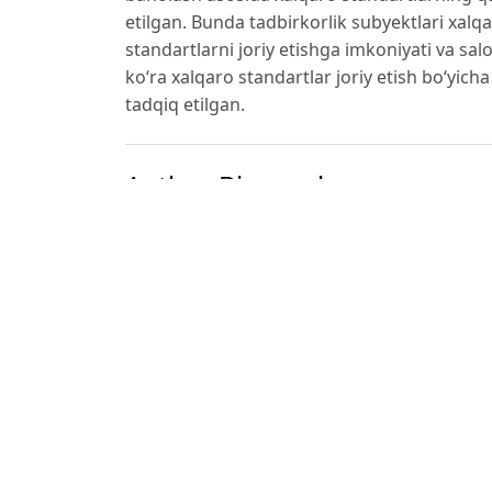
etilgan. Bunda tadbirkorlik subyektlari xalqa
standartlarni joriy etishga imkoniyati va sal
ko‘ra xalqaro standartlar joriy etish bo‘yicha
tadqiq etilgan.
Author Biography
Alisher Oqboyev
Namangan muhandislik-texnologiya institut
“Iqtisodiyot” kafedrasi dotsenti, i.f.f.d (PhD).