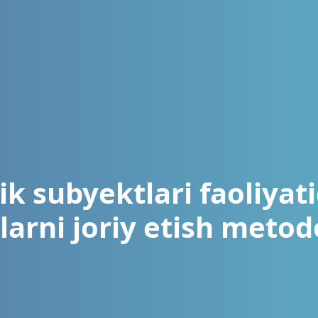
ik subyektlari faoliyat
larni joriy etish metod