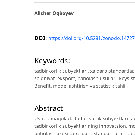
Alisher Oqboyev
DOI:
https://doi.org/10.5281/zenodo.1472
Keywords:
tadbirkorlik subyektlari, xalqaro standartlar
salohiyat, eksport, baholash usullari, keys-
Benefit, modellashtirish va statistik tahlil.
Abstract
Ushbu maqolada tadbirkorlik subyektlari faol
tadbirkorlik subyektlarining innovatsion, mo
baholash asosida xalqaro standartlarning qay 