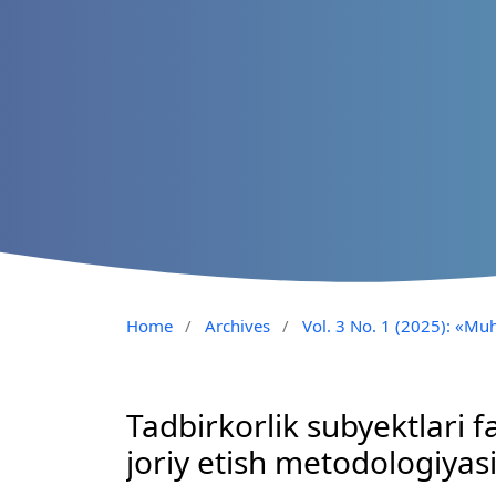
Home
/
Archives
/
Vol. 3 No. 1 (2025): «Muh
Tadbirkorlik subyektlari f
joriy etish metodologiyas