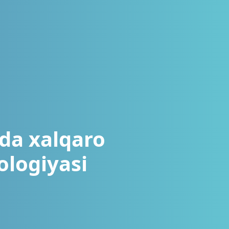
ida xalqaro
ologiyasi