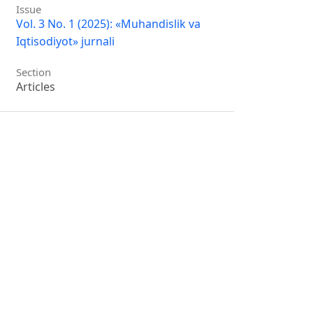
Issue
Vol. 3 No. 1 (2025): «Muhandislik va
Iqtisodiyot» jurnali
Section
Articles
License
Copyright (c) 2025 MUHANDISLIK VA
IQTISODIYOT
This work is licensed under a
Creative
Commons Attribution 4.0 International
License
.