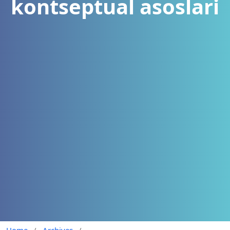
kontseptual asoslari
Home
/
Archives
/