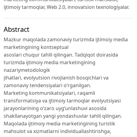
ijtimoiy tarmoqlar, Web 2.0, innovatsion texnologiyalar.
Abstract
Mazkur maqolada zamonaviy turizmda ijtimoiy media
marketingining kontseptual
asoslari chuqur tahlil qilingan. Tadqiqot doirasida
turizmda ijtimoiy media marketingining
nazariymetodologik
jihatlari, evolyutsion rivojlanish bosqichlari va
zamonaviy tendensiyalari o‘rganilgan.
Marketing kommunikatsiyalari, raqamli
transformatsiya va ijtimoiy tarmoqlar evolyutsiyasi
jarayonlarining o‘zaro uyg‘unlashuvi asosida
shakllanayotgan yangi yondashuvlar tahlil qilingan.
Maqolada ijtimoiy media marketingining turistik
mahsulot va xizmatlarni individuallashtirishga,