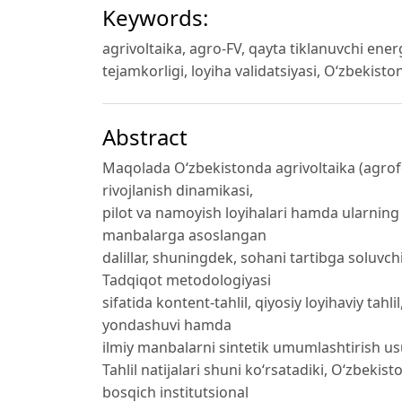
Keywords:
agrivoltaika, agro-FV, qayta tiklanuvchi energi
tejamkorligi, loyiha validatsiyasi, O‘zbekisto
Abstract
Maqolada O‘zbekistonda agrivoltaika (agrofo
rivojlanish dinamikasi,
pilot va namoyish loyihalari hamda ularning 
manbalarga asoslangan
dalillar, shuningdek, sohani tartibga soluvchi
Tadqiqot metodologiyasi
sifatida kontent-tahlil, qiyosiy loyihaviy tah
yondashuvi hamda
ilmiy manbalarni sintetik umumlashtirish usull
Tahlil natijalari shuni ko‘rsatadiki, O‘zbeki
bosqich institutsional