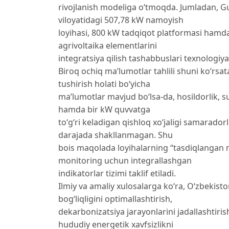
rivojlanish modeliga o‘tmoqda. Jumladan, Gu
viloyatidagi 507,78 kW namoyish
loyihasi, 800 kW tadqiqot platformasi hamd
agrivoltaika elementlarini
integratsiya qilish tashabbuslari texnologiy
Biroq ochiq ma’lumotlar tahlili shuni ko‘rsa
tushirish holati bo‘yicha
ma’lumotlar mavjud bo‘lsa-da, hosildorlik, suv
hamda bir kW quvvatga
to‘g‘ri keladigan qishloq xo‘jaligi samaradorli
darajada shakllanmagan. Shu
bois maqolada loyihalarning “tasdiqlangan nati
monitoring uchun integrallashgan
indikatorlar tizimi taklif etiladi.
Ilmiy va amaliy xulosalarga ko‘ra, O‘zbekist
bog‘liqligini optimallashtirish,
dekarbonizatsiya jarayonlarini jadallashtiri
hududiy energetik xavfsizlikni