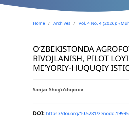
Home
/
Archives
/
Vol. 4 No. 4 (2026): «Muh
O‘ZBEKISTONDA AGROFOT
RIVOJLANISH, PILOT LOY
ME’YORIY-HUQUQIY IST
Sanjar Shog‘o‘chqorov
DOI:
https://doi.org/10.5281/zenodo.1999