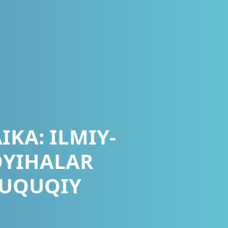
KA: ILMIY-
OYIHALAR
HUQUQIY