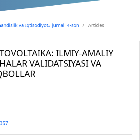
andislik va Iqtisodiyot» jurnali 4-son
/
Articles
OVOLTAIKA: ILMIY-AMALIY
IHALAR VALIDATSIYASI VA
IQBOLLAR
5357