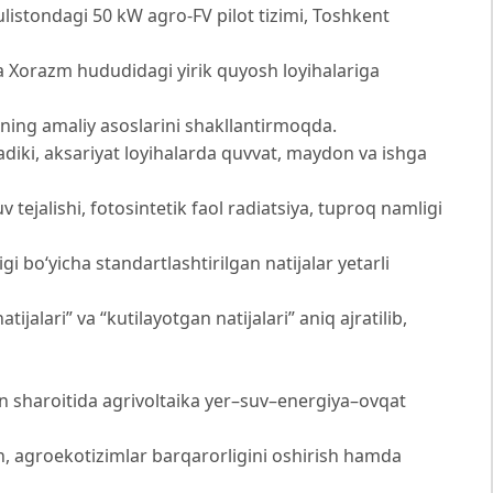
listondagi 50 kW agro-FV pilot tizimi, Toshkent
a Xorazm hududidagi yirik quyosh loyihalariga
aning amaliy asoslarini shakllantirmoqda.
tadiki, aksariyat loyihalarda quvvat, maydon va ishga
 tejalishi, fotosintetik faol radiatsiya, tuproq namligi
gi bo‘yicha standartlashtirilgan natijalar yetarli
jalari” va “kutilayotgan natijalari” aniq ajratilib,
on sharoitida agrivoltaika yer–suv–energiya–ovqat
sh, agroekotizimlar barqarorligini oshirish hamda