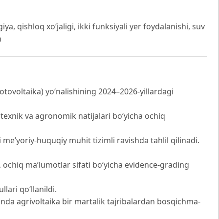
ya, qishloq xo‘jaligi, ikki funksiyali yer foydalanishi, suv
n
tovoltaika) yo‘nalishining 2024–2026-yillardagi
texnik va agronomik natijalari bo‘yicha ochiq
 me’yoriy-huquqiy muhit tizimli ravishda tahlil qilinadi.
lil, ochiq ma’lumotlar sifati bo‘yicha evidence-grading
ari qo‘llanildi.
stonda agrivoltaika bir martalik tajribalardan bosqichma-