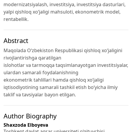
modernizatsiyalash, investitsiya, investitsiya dasturlari,
yalpi qishloq xo‘jaligi mahsuloti, ekonometrik model,
rentabellik.
Abstract
Maqolada O‘zbekiston Respublikasi qishloq xo‘jaligini
rivojlantirishga qaratilgan
islohotlar va tarmoqqa taqsimlanayotgan investitsiyalar,
ulardan samarali foydalanishning
ekonometrik tahlillari hamda qishloq xo‘jaligi
iqtisodiyotining samarali tashkil etish bo‘yicha ilmiy
taklif va tavsiyalar bayon etilgan.
Author Biography
Shaxzoda Elboyeva
Toshkent davlat agrar universiteti o‘qituvchisi