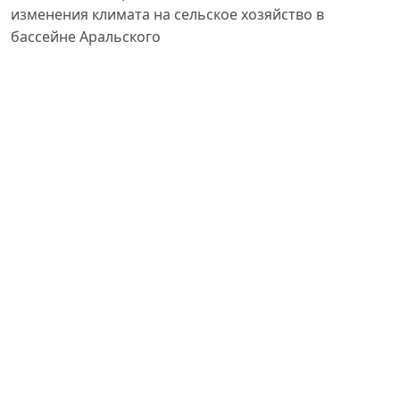
изменения климата на сельское хозяйство в
бассейне Аральского
моря. – 2020.
Курбанов А. Б. Улучшение инвестиционной среды в
аграрном секторе региона Приаралья: монография.
–
Ташкент: Фан, 2020.
Мустафаев А. С. Экономическая эффективность
водосберегающих технологий в условиях дефицита
ресурсов.
– Ташкент: ТГЭУ, 2021.
Миклин П. Аральское море: катастрофа и
восстановление. – 2014.