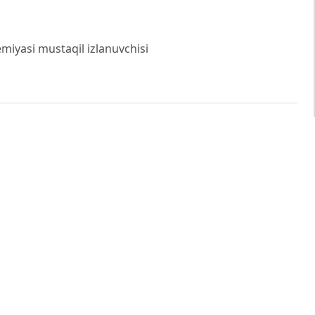
miyasi mustaqil izlanuvchisi
 отчетности в современных условиях. // Журнал
му учету и отчетности: вызовы и решения. //