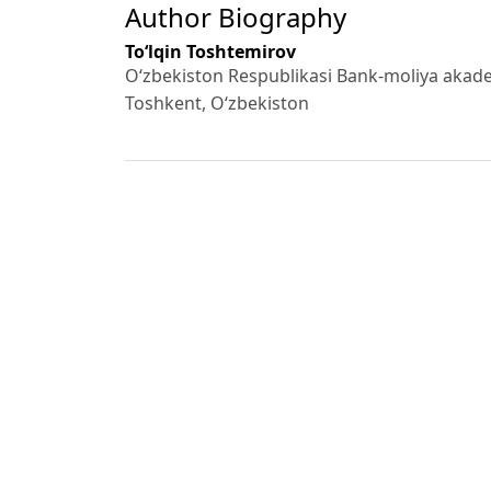
Author Biography
To‘lqin Toshtemirov
O‘zbekiston Respublikasi Bank-moliya akade
Toshkent, O‘zbekiston
References
O‘zbekiston Respublikasi Konstitutsiyasi.
O‘zbekiston Respublikasi Soliq kodeksi.
Иванов И.И. Проблемы налогового учета и
«Бухгалтерский
учет и анализ». 2020. С. 15-25.
Петров П.П. Новые требования к налогово
Сборник научных