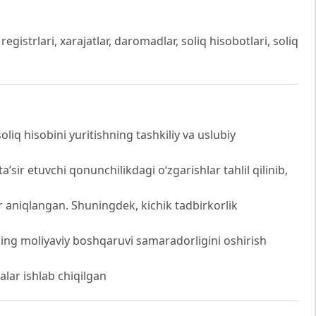
registrlari, xarajatlar, daromadlar, soliq hisobotlari, soliq
liq hisobini yuritishning tashkiliy va uslubiy
a’sir etuvchi qonunchilikdagi o‘zgarishlar tahlil qilinib,
ar aniqlangan. Shuningdek, kichik tadbirkorlik
ing moliyaviy boshqaruvi samaradorligini oshirish
alar ishlab chiqilgan