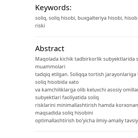
Keywords:
soliq, soliq hisobi, buxgalteriya hisobi, hisob 
riski
Abstract
Maqolada kichik tadbirkorlik subyektlarida so
muammolari
tadqiq etilgan. Soliqqa tortish jarayonlariga t
soliq hisobida xato
va kamchiliklarga olib keluvchi asosiy omill
subyektlari faoliyatida soliq
risklarini minimallashtirish hamda korxonan
maqsadida soliq hisobini
optimallashtirish bo‘yicha ilmiy-amaliy tavsiy