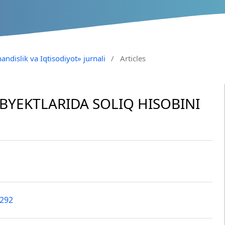
andislik va Iqtisodiyot» jurnali
/
Articles
UBYEKTLARIDA SOLIQ HISOBINI
2292