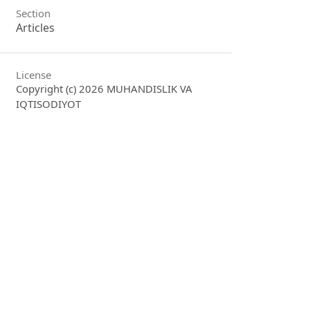
Section
Articles
License
Copyright (c) 2026 MUHANDISLIK VA
IQTISODIYOT
This work is licensed under a
Creative
Commons Attribution 4.0 International
License
.