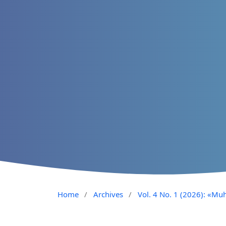
Home
/
Archives
/
Vol. 4 No. 1 (2026): «Muh