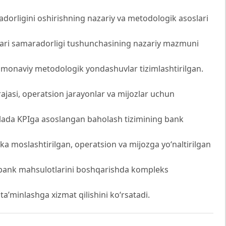
rligini oshirishning nazariy va metodologik asoslari
lari samaradorligi tushunchasining nazariy mazmuni
amonaviy metodologik yondashuvlar tizimlashtirilgan.
rajasi, operatsion jarayonlar va mijozlar uchun
olada KPIga asoslangan baholash tizimining bank
skka moslashtirilgan, operatsion va mijozga yo‘naltirilgan
ri bank mahsulotlarini boshqarishda kompleks
ta’minlashga xizmat qilishini ko‘rsatadi.