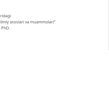
uridagi
g ilmiy asoslari va muammolari”
, PhD.
 21st Century. New York: Harper Business, 1999. 224 p.
 15th ed. Harlow: Pearson Education, 2016. 720 p. B.
ncial institutions: International survey and directions