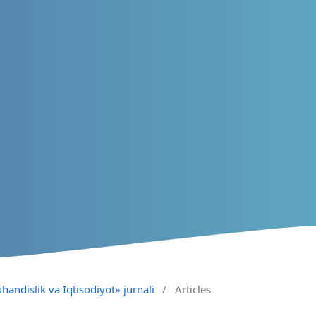
handislik va Iqtisodiyot» jurnali
/
Articles