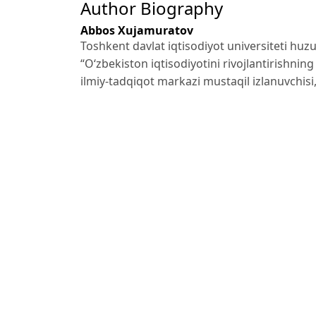
Author Biography
Abbos Xujamuratov
Toshkent davlat iqtisodiyot universiteti huz
“Oʻzbekiston iqtisodiyotini rivojlantirishnin
ilmiy-tadqiqot markazi mustaqil izlanuvchisi
References
Drucker P.F. Management Challenges for the
B. 45-72.
Kotler P., Keller K.L. Marketing Management.
148-176.
Berger A.N., Humphrey D.B. Efficiency of fina
for future research