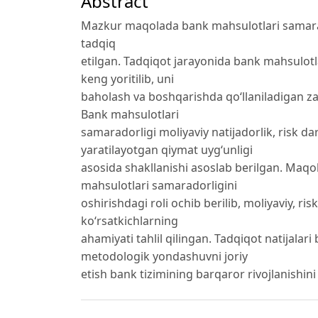
Abstract
Mazkur maqolada bank mahsulotlari samarado
tadqiq
etilgan. Tadqiqot jarayonida bank mahsulot
keng yoritilib, uni
baholash va boshqarishda qo‘llaniladigan z
Bank mahsulotlari
samaradorligi moliyaviy natijadorlik, risk da
yaratilayotgan qiymat uyg‘unligi
asosida shakllanishi asoslab berilgan. Maq
mahsulotlari samaradorligini
oshirishdagi roli ochib berilib, moliyaviy, ri
ko‘rsatkichlarning
ahamiyati tahlil qilingan. Tadqiqot natijala
metodologik yondashuvni joriy
etish bank tizimining barqaror rivojlanishini 