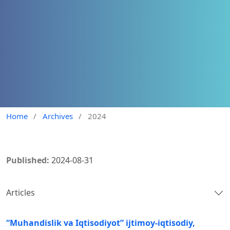
Home
/
Archives
/
2024
Published:
2024-08-31
Articles
“Muhandislik va Iqtisodiyot” ijtimoy-iqtisodiy,