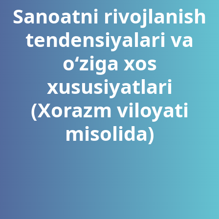
Sanoatni rivojlanish
tendensiyalari vа
oʻzigа xоs
xususiyatlari
(Xorazm viloyati
misolida)