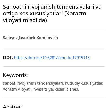
Sanoatni rivojlanish tendensiyalari vа
oʻzigа xоs xususiyatlari (Xorazm
viloyati misolida)
Salayev Jasurbek Komilovich
DOI:
https://doi.org/10.5281/zenodo.17015115
Keywords:
sanoat, rivojlanish tendensiyalari, hududiy xususiyatlar,
Xorazm viloyati, investitsiya, kichik biznes.
Abstract