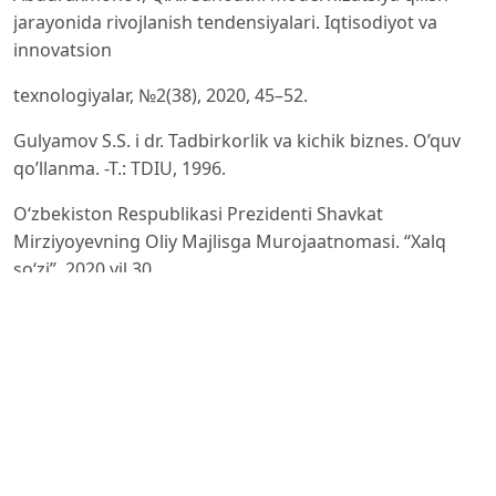
jarayonida rivojlanish tendensiyalari. Iqtisodiyot va
innovatsion
texnologiyalar, №2(38), 2020, 45–52.
Gulyamov S.S. i dr. Tadbirkorlik va kichik biznes. O’quv
qo’llanma. -T.: TDIU, 1996.
О‘zbеkistоn Rеspublikаsi Prеzidеnti Shаvkаt
Mirziyоyеvning Оliy Mаjlisgа Murоjааtnоmаsi. “Xаlq
sо‘zi”, 2020 yil 30
dеkаbr.
Do‘stjanov T.D., Salayev S.K. Kichik biznesning katta
imkoniyatlari. -Urganch.: Xorazm, 1997.
Pardayev, M.G.. Hududiy iqtisodiyotda sanoat
tarmoqlarini diversifikatsiya qilish muammolari.
Iqtisodiyot va ta’lim,