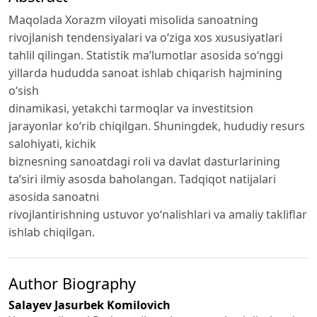
Maqolada Xorazm viloyati misolida sanoatning
rivojlanish tendensiyalari va oʻziga xos xususiyatlari
tahlil qilingan. Statistik maʼlumotlar asosida soʻnggi
yillarda hududda sanoat ishlab chiqarish hajmining
oʻsish
dinamikasi, yetakchi tarmoqlar va investitsion
jarayonlar koʻrib chiqilgan. Shuningdek, hududiy resurs
salohiyati, kichik
biznesning sanoatdagi roli va davlat dasturlarining
taʼsiri ilmiy asosda baholangan. Tadqiqot natijalari
asosida sanoatni
rivojlantirishning ustuvor yoʻnalishlari va amaliy takliflar
ishlab chiqilgan.
Author Biography
Salayev Jasurbek Komilovich