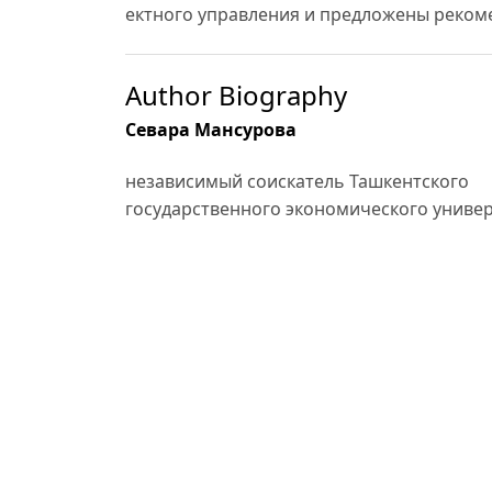
ектного управления и предложены реком
Author Biography
Севара Мансурова
независимый соискатель Ташкентского
государственного экономического униве
References
Эксперт РА – Обзор банковского рынка Ре
27.06.2024raexpert.ruraexpert.ru.
UzReport – Узнацбанк получил «позитивн
реформ,