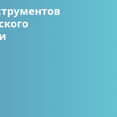
струментов
ского
и