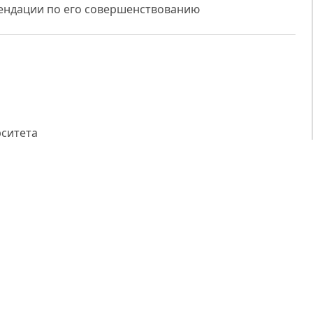
ендации по его совершенствованию
рситета
спублики Узбекистан,
ый» прогноз от S&P на фоне стабильного роста и