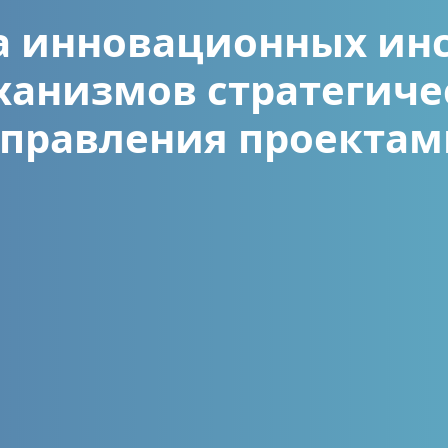
а инновационных ин
ханизмов стратегиче
управления проектам