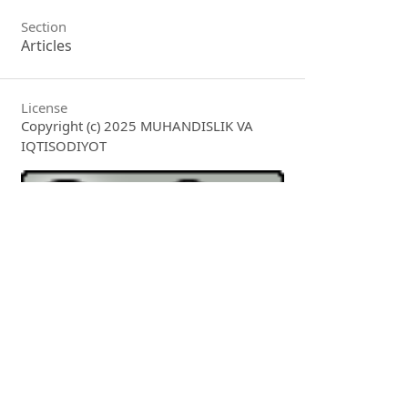
Section
Articles
License
Copyright (c) 2025 MUHANDISLIK VA
IQTISODIYOT
This work is licensed under a
Creative
Commons Attribution 4.0 International
License
.