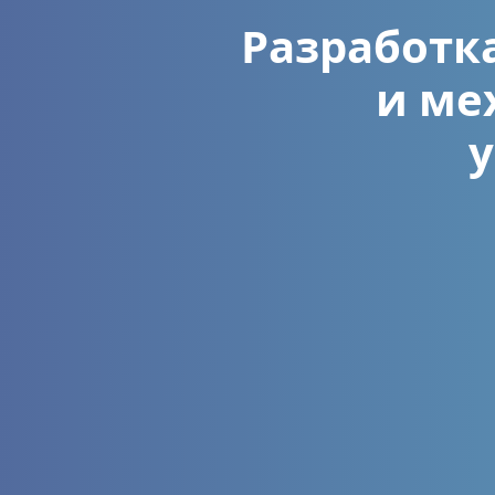
Разработк
и ме