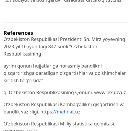
“Iqtisodiyot va boshqaruv” kafedrasi katta o‘qituvchisi
References
O‘zbekiston Respublikasi Prezidenti Sh. Mirziyoyevning
2023-yil 16-iyundagi 847-sonli “O‘zbekiston
Respublikasining
ayrim qonun hujjatlariga norasmiy bandlikni
qisqartirishga qaratilgan o‘zgartishlar va qo‘shimchalar
kiritish to‘g‘risida”
gi O‘zbekiston Respublikasining Qonuni. www.lex.uz/uz.
O‘zbekiston Respublikasi Kambag‘allikni qisqartirish va
bandlik vazirligi.
https://mehnat.uz
.
O‘zbekiston Respublikasi Milliy statistika qo‘mitasi.
www.stat.uz/uz.