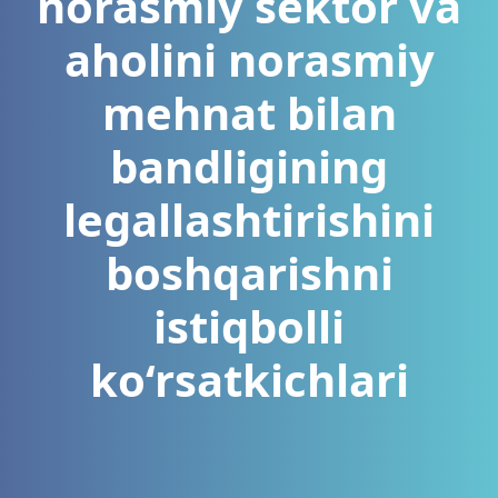
norasmiy sektor va
aholini norasmiy
mehnat bilan
bandligining
legallashtirishini
boshqarishni
istiqbolli
ko‘rsatkichlari