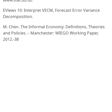
EViews 10: Interpret VECM, Forecast Error Variance
Decomposition.
M. Chen. The Informal Economy: Definitions, Theories
and Policies. – Manchester: WIEGO Working Paper,
2012.-38
p.
World Bank. The Long Shadow of Informality:
Challenges and Policies. – Washington D.C.: World Bank,
2021.-220 p.
International Monetary Fund. How Institutions Shape
the Informal Economy. – Washington D.C.: IMF,
2019.-185 p.
Lopez-Ruiz L., Artazcoz L., Martínez-Herrera E. How
Does Informal Employment Affect Health and Health