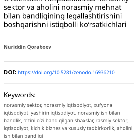
sektor va aholini norasmiy mehnat
bilan bandligining legallashtirishini
boshqarishni istiqbolli ko‘rsatkichlari
Nuriddin Qoraboev
DOI:
https://doi.org/10.5281/zenodo.16936210
Keywords:
norasmiy sektor, norasmiy iqtisodiyot, xufyona
iqtisodiyot, yashirin iqtisodiyot, norasmiy ish bilan
bandlik, o‘zini o‘zi band qilgan shaxslar, rasmiy sektor,
iqtisodiyot, kichik biznes va xususiy tadbirkorlik, aholini
ish bilan bandligi