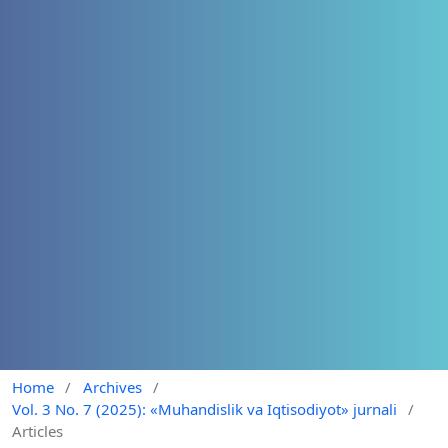
Home
/
Archives
/
Vol. 3 No. 7 (2025): «Muhandislik va Iqtisodiyot» jurnali
/
Articles