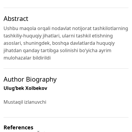
Abstract
Ushbu maqola orqali nodavlat notijorat tashkilotlarning
tashkiliy-huquqiy jihatlari, ularni tashkil etishning
asoslari, shuningdek, boshqa davlatlarda huquqiy
jihatdan qanday tartibga solinishi bo‘yicha ayrim
mulohazalar bildirildi
Author Biography
Ulugʻbek Xolbekov
Mustaqil izlanuvchi
References