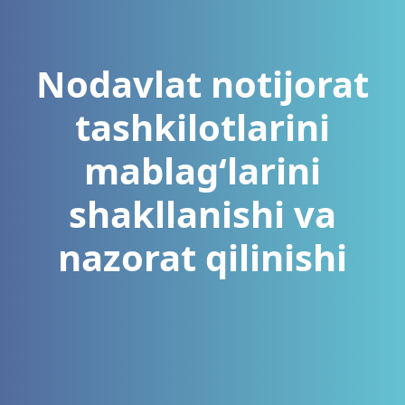
Nodavlat notijorat
tashkilotlarini
mablagʻlarini
shakllanishi va
nazorat qilinishi