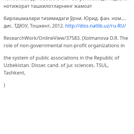
нотижорат ташкилотларнинг жамоат
бирлашмалари тизимидаги ўрни. Юрид. фан. ном....
дис. ТДЮУ, Тошкент, 2012.
http://diss.natlib.uz/ru-RU/
ResearchWork/OnlineView/37583. (Xolmanova D.R. The
role of non-governmental non-profit organizations in
the system of public associations in the Republic of
Uzbekistan. Disser. cand. of jur. sciences. TSUL,
Tashkent,
)
Е.В. Нелюбина Гарантии и защита социальных прав
человека и гражданина в Российской Федерации
// Государство и право. 2010. – № 5. – С. 101–102.
Salamon L.M. and Sokolowski S.W., Beyond nonprofits: