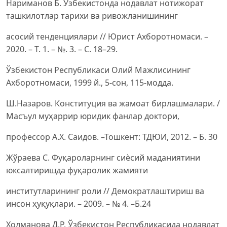
Нариманов Б. Ўзбекистонда нодавлат нотижорат
ташкилотлар тарихи ва ривожланишининг
асосий тенденциялари // Юрист Ахборотномаси. –
2020. – Т. 1. – №. 3. – С. 18–29.
Ўзбекистон Республикаси Олий Мажлисининг
Ахборотномаси, 1999 й., 5-сон, 115-модда.
Ш.Назаров. Конституция ва жамоат бирлашмалари. /
Масъул муҳаррир юридик фанлар доктори,
профессор А.Х. Саидов. –Тошкент: ТДЮИ, 2012. – Б. 30
Жўраева С. Фуқароларнинг сиѐсий маданиятини
юксалтиришда фуқаролик жамияти
институтларининг роли // Демократлаштириш ва
инсон ҳуқуқлари. – 2009. – № 4. –Б.24
Холманова Д.Р. Ўзбекистон Республикасида нодавлат