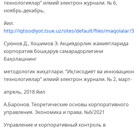
технологиялар” илмий электрон журнали. № 6,
ноябрь-декабрь,
йил.
http://iqtisodiyot.tsue.uz/sites/default/files/maqolalar/3
Суюнов Д., Хошимов Э. Акциядорлик жамиятларида
корпоратив бошқарув самарадорлигини
баҳолашнинг
методологик жиҳатлари. “Иқтисодиёт ва инновацион
технологиялар” илмий электрон журнали. № 2, март-
апрель, 2018 йил
А.Баронов. Теоретические основы корпоративного
управления. Экономика и права. №6/2021
Управление и корпоративный контроль в
акционерном обществе: практ. пособие/ Под ред.