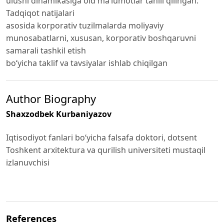
ulushi dinamikasiga oid ma’lumotlar tahlil qilingan.
Tadqiqot natijalari
asosida korporativ tuzilmalarda moliyaviy
munosabatlarni, xususan, korporativ boshqaruvni
samarali tashkil etish
bo‘yicha taklif va tavsiyalar ishlab chiqilgan
Author Biography
Shaxzodbek Kurbaniyazov
Iqtisodiyot fanlari boʻyicha falsafa doktori, dotsent
Toshkent arxitektura va qurilish universiteti mustaqil
izlanuvchisi
References